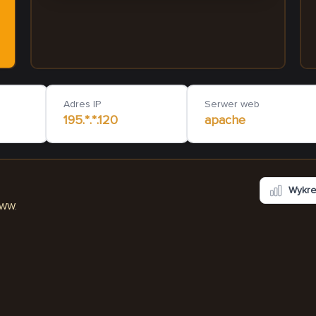
investor.edu.pl
prokurent-bielsko.p
918
ms
Adres IP
Serwer web
195.*.*.120
apache
Wykr
WWW.