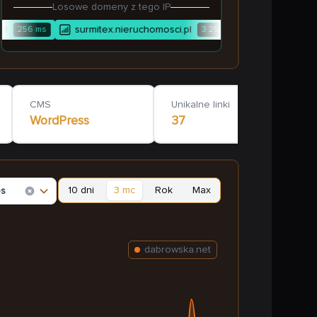
Losowe domeny z tego IP
l
surmitex.nieruchomosci.pl
duodom.com.
256
ms
3 257
ms
CMS
Unikalne linki
WordPress
37
10 dni
3 mc
Rok
Max
es
dabrowska.net