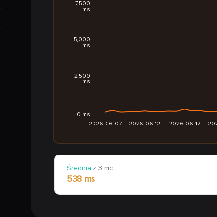
7,500
ms
5,000
ms
2,500
ms
0 ms
2026-06-07
2026-06-12
2026-06-17
20
Średnia
z 3 mc
538 ms