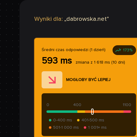
Wyniki dla:
„
dabrowska.net
”
Średni czas odpowiedzi (1 dzień)
173
%
593
ms
zmiana z
1 618
ms
(10 dni)
MOGŁOBY BYĆ LEPIEJ
0
400
1100
0-400 ms
401-500 ms
501-1 000 ms
1 001+ ms