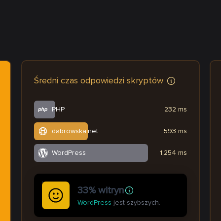
Średni czas odpowiedzi skryptów
PHP
232 ms
dabrowska.net
593 ms
WordPress
1,254 ms
33% witryn
WordPress
jest szybszych.