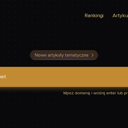
Rankingi
Artyku
Nowe artykuły tematyczne
dzić, czy Twoja strona jest szybka
Wpisz domenę i wciśnij enter lub prz