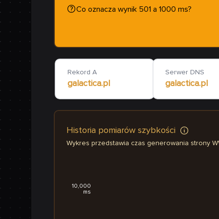
Co oznacza wynik 501 a 1000 ms?
Rekord A
Serwer DNS
galactica.pl
galactica.pl
Historia pomiarów szybkości
Wykres przedstawia czas generowania strony 
10,000
ms