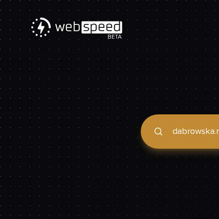
BETA
Podaj domenę, by spraw