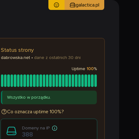
galactica.pl
Status strony
dabrowska.net
•
dane z ostatnich 30 dni
Uptime
100
%
Wszystko w porządku.
Co oznacza uptime 100%?
Domeny na IP
388