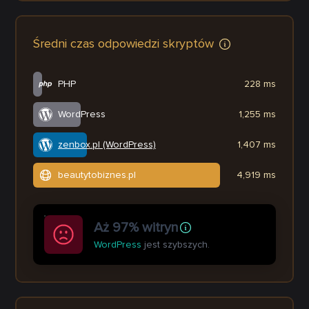
Średni czas odpowiedzi skryptów
PHP
228 ms
WordPress
1,255 ms
zenbox.pl (WordPress)
1,407 ms
beautytobiznes.pl
4,919 ms
Aż 97% witryn
WordPress
jest szybszych.