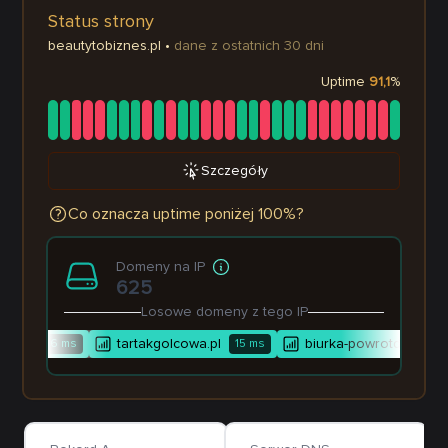
Status strony
beautytobiznes.pl
•
dane z ostatnich 30 dni
Uptime
91,1
%
Szczegóły
Co oznacza uptime poniżej 100%?
Domeny na IP
625
Losowe domeny z tego IP
pl
tartakgolcowa.pl
biurka-powrotdoszkoly.
1 706
ms
15
ms