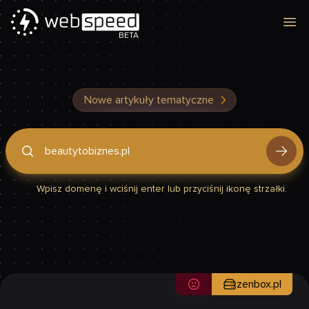
Otw
BETA
Nowe artykuły tematyczne
Podaj domenę, by sprawdzić, czy Twoja strona jest szybka
Wpisz domenę i wciśnij enter lub przyciśnij ikonę strzałki.
zenbox.pl