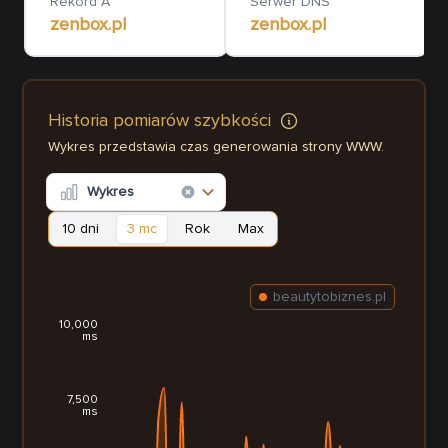
Rekord A
Serwer DNS
zenbox.pl
zenbox.pl
Historia pomiarów szybkości
Wykres przedstawia czas generowania strony WWW.
Wykres
10 dni
3 mc
Rok
Max
beautytobiznes.pl
10,000
ms
7,500
ms