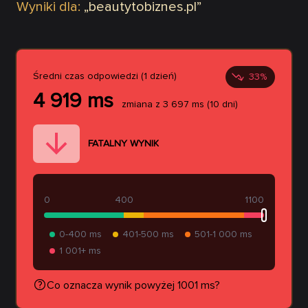
Wyniki dla:
„
beautytobiznes.pl
”
Średni czas odpowiedzi (1 dzień)
33
%
4 919
ms
zmiana z
3 697
ms
(10 dni)
FATALNY WYNIK
0
400
1100
0-400 ms
401-500 ms
501-1 000 ms
1 001+ ms
Co oznacza wynik powyżej 1001 ms?