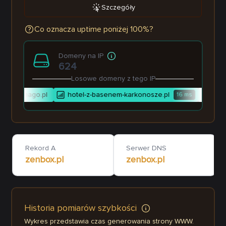
Szczegóły
Co oznacza uptime poniżej 100%?
Domeny na IP
624
Losowe domeny z tego IP
l
mago.pl
hotel-z-basenem-karkonosze.pl
medi
16
ms
Rekord A
Serwer DNS
zenbox.pl
zenbox.pl
Historia pomiarów szybkości
Wykres przedstawia czas generowania strony WWW.