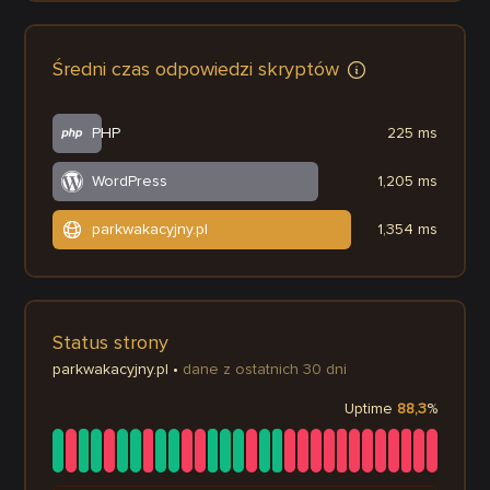
Średni czas odpowiedzi skryptów
PHP
225 ms
WordPress
1,205 ms
parkwakacyjny.pl
1,354 ms
Status strony
parkwakacyjny.pl
•
dane z ostatnich 30 dni
Uptime
88,3
%