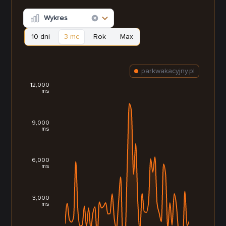
Wykres
10 dni
3 mc
Rok
Max
parkwakacyjny.pl
12,000
ms
9,000
ms
6,000
ms
3,000
ms