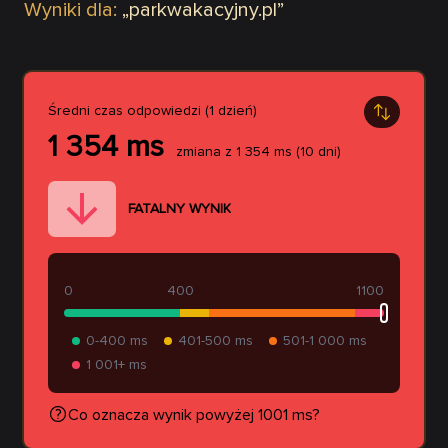
Wyniki dla:
„
parkwakacyjny.pl
”
Średni czas odpowiedzi (1 dzień)
1 354
ms
zmiana z
1 354
ms
(10 dni)
FATALNY WYNIK
0
400
1100
0-400 ms
401-500 ms
501-1 000 ms
1 001+ ms
Co oznacza wynik powyżej 1001 ms?