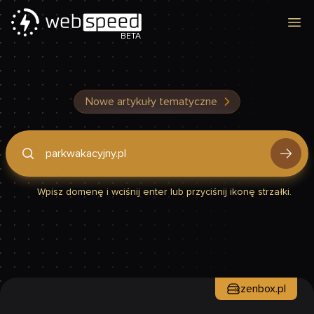
Otw
BETA
Nowe artykuły tematyczne
Podaj domenę, by sprawdzić, czy Twoja strona jest szybka
Wpisz domenę i wciśnij enter lub przyciśnij ikonę strzałki.
zenbox.pl