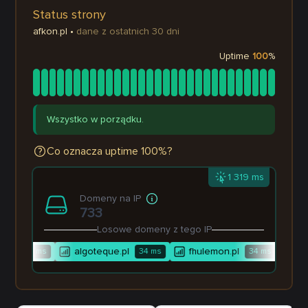
Status strony
afkon.pl
•
dane z ostatnich 30 dni
Uptime
100
%
Wszystko w porządku.
Co oznacza uptime 100%?
1 319 ms
Domeny na IP
733
Losowe domeny z tego IP
l
algoteque.pl
fhulemon.pl
in
1 521
ms
34
ms
34
ms