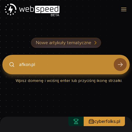
Otw
BETA
Nowe artykuły tematyczne
Podaj domenę, by sprawdzić, czy Twoja strona jest szybka
Wpisz domenę i wciśnij enter lub przyciśnij ikonę strzałki.
cyberfolks.pl