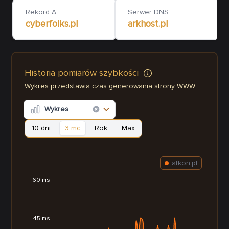
Rekord A
Serwer DNS
cyberfolks.pl
arkhost.pl
Historia pomiarów szybkości
Wykres przedstawia czas generowania strony WWW.
Wykres
10 dni
3 mc
Rok
Max
afkon.pl
60 ms
45 ms