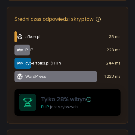
Średni czas odpowiedzi skryptów
afkon.pl
35 ms
PHP
228 ms
cyberfolks.pl (PHP)
244 ms
WordPress
1,223 ms
Tylko 28% witryn
PHP
jest szybszych.