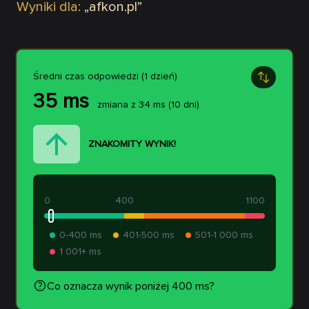
Wyniki dla:
„
afkon.pl
”
Średni czas odpowiedzi (1 dzień)
35
ms
zmiana z
34
ms
(10 dni)
ZNAKOMITY WYNIK!
0
400
1100
0-400 ms
401-500 ms
501-1 000 ms
1 001+ ms
Co oznacza wynik poniżej 400 ms?