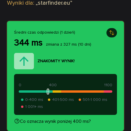
Wyniki dla:
„
starfinder.eu
”
Średni czas odpowiedzi (1 dzień)
344
ms
zmiana z
327
ms
(10 dni)
ZNAKOMITY WYNIK!
0
400
1100
0-400 ms
401-500 ms
501-1 000 ms
1 001+ ms
Co oznacza wynik poniżej 400 ms?