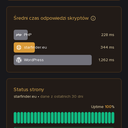
Średni czas odpowiedzi skryptów
PHP
228 ms
starfinder.eu
344 ms
WordPress
1,262 ms
Status strony
starfinder.eu
•
dane z ostatnich 30 dni
Uptime
100
%