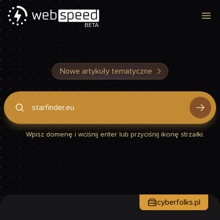
Otw
BETA
Nowe artykuły tematyczne
Podaj domenę, by sprawdzić, czy Twoja strona jest szybka
Wpisz domenę i wciśnij enter lub przyciśnij ikonę strzałki.
cyberfolks.pl