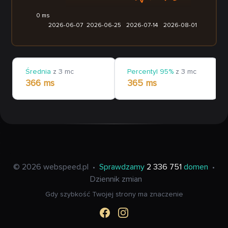
0 ms
2026-06-07
2026-06-25
2026-07-14
2026-08-01
Średnia
z 3 mc
Percentyl 95%
z 3 mc
366 ms
365 ms
© 2026 webspeed.pl
•
Sprawdzamy
2 336 751
domen
•
Dziennik zmian
Gdy szybkość Twojej strony ma znaczenie