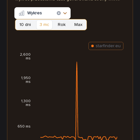
Wykres
10 dni
3 mc
Rok
Max
starfinder.eu
2,600
ms
1,950
ms
1,300
ms
650 ms