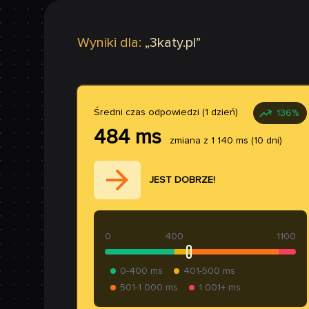
Wyniki dla:
„
3katy.pl
”
Średni czas odpowiedzi (1 dzień)
136
%
484
ms
zmiana z
1 140
ms
(10 dni)
JEST DOBRZE!
0
400
1100
0-400 ms
401-500 ms
501-1 000 ms
1 001+ ms