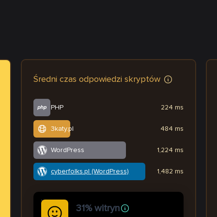
Średni czas odpowiedzi skryptów
PHP
224 ms
3katy.pl
484 ms
WordPress
1,224 ms
cyberfolks.pl (WordPress)
1,482 ms
31% witryn