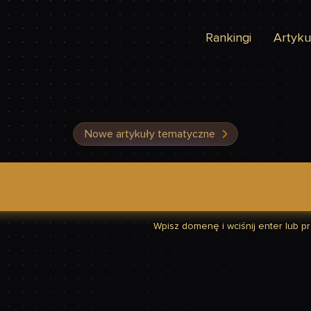
Rankingi
Artyku
Nowe artykuły tematyczne
dzić, czy Twoja strona jest szybka
Wpisz domenę i wciśnij enter lub prz