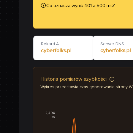
Co oznacza wynik 401 a 500 ms?
Rekord A
Serwer DNS
cyberfolks.pl
cyberfolks.pl
Historia pomiarów szybkości
Wykres przedstawia czas generowania strony 
2,400
ms