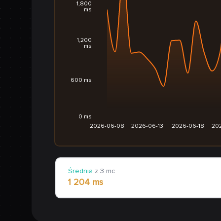
1,800
ms
1,200
ms
600 ms
0 ms
2026-06-08
2026-06-13
2026-06-18
20
Średnia
z 3 mc
1 204 ms