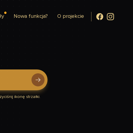
ły
Nowa funkcja?
O projekcie
yciśnij ikonę strzałki.