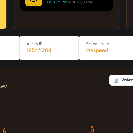
WordPress
jest szybszych.
informativo.pl
ravar.pl
489
ms
40
ms
Adres IP
Serwer web
185.*.*.204
litespeed
Wykr
WWW.