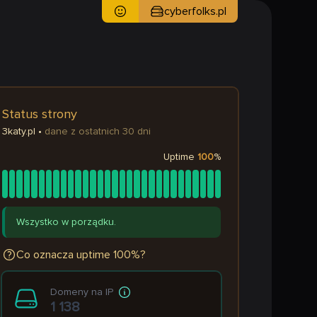
cyberfolks.pl
Status strony
3katy.pl
•
dane z ostatnich 30 dni
Uptime
100
%
Wszystko w porządku.
Co oznacza uptime 100%?
Domeny na IP
1 138