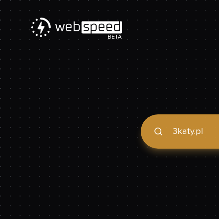
BETA
Podaj domenę, by spraw