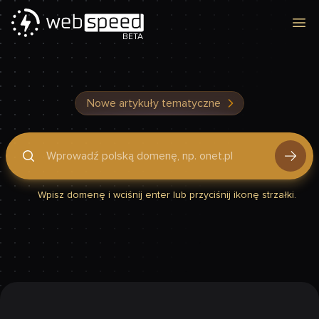
Otw
BETA
Nowe artykuły tematyczne
Podaj domenę, by sprawdzić, czy Twoja strona jest szybka
Wpisz domenę i wciśnij enter lub przyciśnij ikonę strzałki.