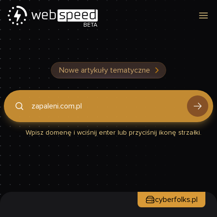
Otw
BETA
Nowe artykuły tematyczne
Podaj domenę, by sprawdzić, czy Twoja strona jest szybka
Wpisz domenę i wciśnij enter lub przyciśnij ikonę strzałki.
cyberfolks.pl