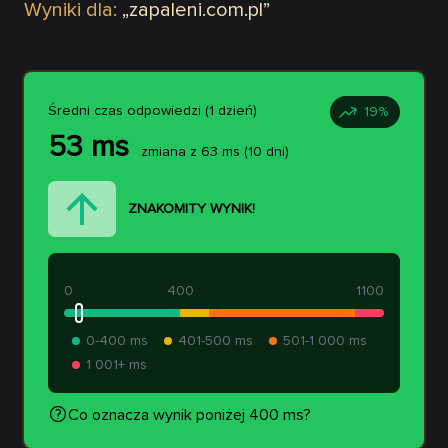
Wyniki dla:
„
zapaleni.com.pl
”
Średni czas odpowiedzi (1 dzień)
19
%
53
ms
zmiana z
63
ms
(10 dni)
ZNAKOMITY WYNIK!
0
400
1100
0-400 ms
401-500 ms
501-1 000 ms
1 001+ ms
Co oznacza wynik poniżej 400 ms?