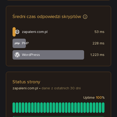
Średni czas odpowiedzi skryptów
zapaleni.com.pl
53 ms
PHP
228 ms
WordPress
1,223 ms
Status strony
zapaleni.com.pl
•
dane z ostatnich 30 dni
Uptime
100
%