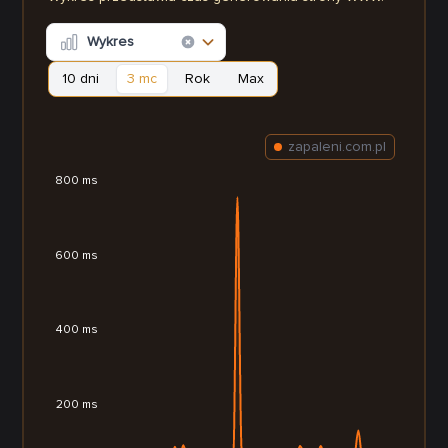
Wykres
10 dni
3 mc
Rok
Max
zapaleni.com.pl
800 ms
600 ms
400 ms
200 ms