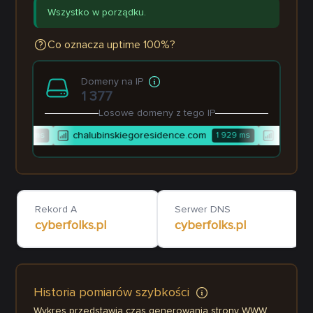
Wszystko w porządku.
Co oznacza uptime 100%?
Domeny na IP
1 377
Losowe domeny z tego IP
chalubinskiegoresidence.com
ulisses.b
1 642
ms
1 929
ms
Rekord A
Serwer DNS
cyberfolks.pl
cyberfolks.pl
Historia pomiarów szybkości
Wykres przedstawia czas generowania strony WWW.