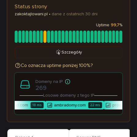
Status strony
zakoktajlowani.pl
•
dane z ostatnich 30 dni
Uptime
99,7
%
Szczegóły
Co oznacza uptime poniżej 100%?
Domeny na IP
269
Losowe domeny z tego IP
gmahead.com
ambradomy.com
prosystemkra
18
ms
22
ms