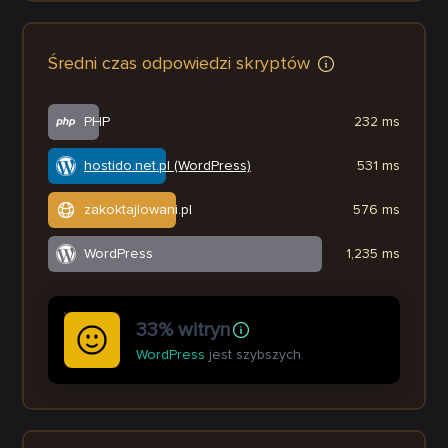
Średni czas odpowiedzi skryptów
PHP
232 ms
hostido.net.pl (WordPress)
531 ms
zakoktajlowani.pl
576 ms
WordPress
1,235 ms
33% witryn
WordPress
jest szybszych.