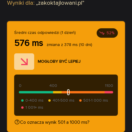
Wyniki dla:
„
zakoktajlowani.pl
”
Średni czas odpowiedzi (1 dzień)
52
%
576
ms
zmiana z
378
ms
(10 dni)
MOGŁOBY BYĆ LEPIEJ
0
400
1100
0-400 ms
401-500 ms
501-1 000 ms
1 001+ ms
Co oznacza wynik 501 a 1000 ms?