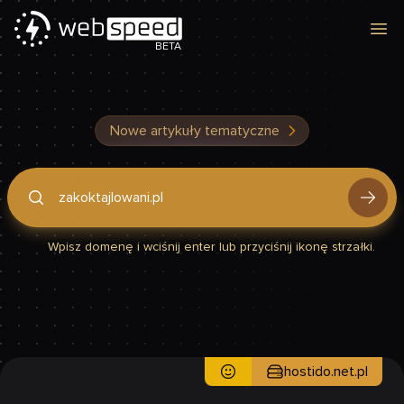
Otw
BETA
Nowe artykuły tematyczne
Podaj domenę, by sprawdzić, czy Twoja strona jest szybka
Wpisz domenę i wciśnij enter lub przyciśnij ikonę strzałki.
hostido.net.pl