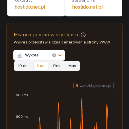
Rekord A
Serwer DNS
hostido.net.pl
hostido.net.pl
Historia pomiarów szybkości
Wykres przedstawia czas generowania strony WWW.
Wykres
10 dni
3 mc
Rok
Max
zakoktajlowani.pl
800 ms
600 ms