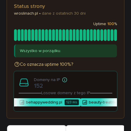
Status strony
wroslinach.pl
•
dane z ostatnich 30 dni
Uptime
100
%
Wszystko w porządku.
Co oznacza uptime 100%?
Domeny na IP
152
Losowe domeny z tego IP
u
behappywedding.pl
beauty-treatments.pl
15
ms
123
ms