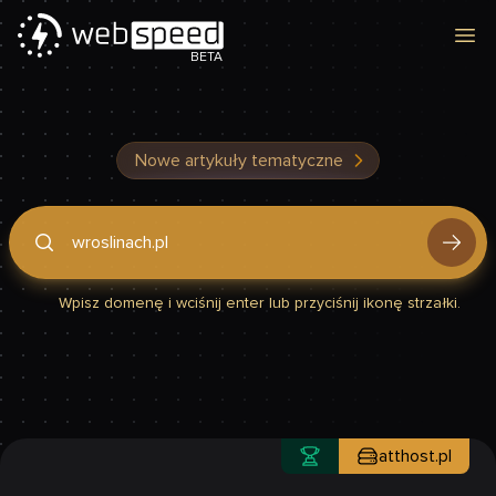
Otw
BETA
Nowe artykuły tematyczne
Podaj domenę, by sprawdzić, czy Twoja strona jest szybka
Wpisz domenę i wciśnij enter lub przyciśnij ikonę strzałki.
atthost.pl