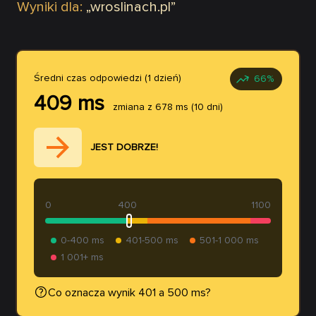
Wyniki dla:
„
wroslinach.pl
”
Średni czas odpowiedzi (1 dzień)
66
%
409
ms
zmiana z
678
ms
(10 dni)
JEST DOBRZE!
0
400
1100
0-400 ms
401-500 ms
501-1 000 ms
1 001+ ms
Co oznacza wynik 401 a 500 ms?