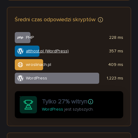
Średni czas odpowiedzi skryptów
PHP
228 ms
atthost.pl (WordPress)
357 ms
wroslinach.pl
409 ms
WordPress
1,223 ms
Tylko 27% witryn
WordPress
jest szybszych.