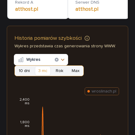
Rekord A
Serwer DNS
atthost.pl
atthost.pl
Historia pomiarów szybkości
Wykres przedstawia czas generowania strony WWW.
Wykres
10 dni
3 mc
Rok
Max
wroslinach.pl
2,400
ms
1,800
ms