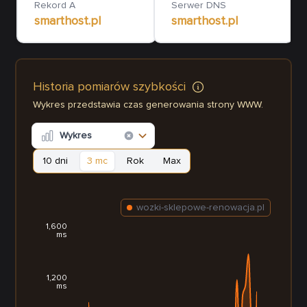
Rekord A
Serwer DNS
smarthost.pl
smarthost.pl
Historia pomiarów szybkości
Wykres przedstawia czas generowania strony WWW.
Wykres
10 dni
3 mc
Rok
Max
wozki-sklepowe-renowacja.pl
1,600
ms
1,200
ms