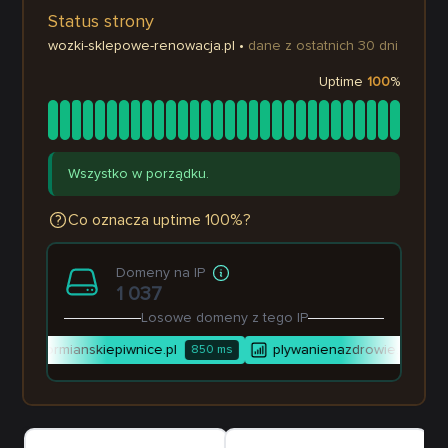
Status strony
wozki-sklepowe-renowacja.pl
•
dane z ostatnich 30 dni
Uptime
100
%
Wszystko w porządku.
Co oznacza uptime 100%?
Domeny na IP
1 037
Losowe domeny z tego IP
ormianskiepiwnice.pl
plywanienazdrowie.pl
s
850
ms
799