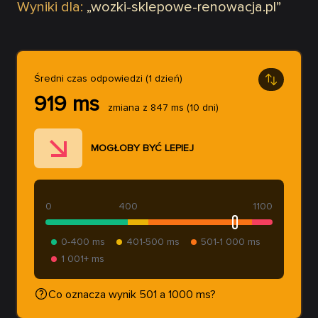
Wyniki dla:
„
wozki-sklepowe-renowacja.pl
”
Średni czas odpowiedzi (1 dzień)
919
ms
zmiana z
847
ms
(10 dni)
MOGŁOBY BYĆ LEPIEJ
0
400
1100
0-400 ms
401-500 ms
501-1 000 ms
1 001+ ms
Co oznacza wynik 501 a 1000 ms?