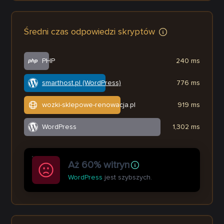
Średni czas odpowiedzi skryptów
PHP
240 ms
smarthost.pl (WordPress)
776 ms
wozki-sklepowe-renowacja.pl
919 ms
WordPress
1,302 ms
Aż 60% witryn
WordPress
jest szybszych.