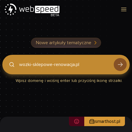
Otw
BETA
Nowe artykuły tematyczne
Podaj domenę, by sprawdzić, czy Twoja strona jest szybka
Wpisz domenę i wciśnij enter lub przyciśnij ikonę strzałki.
smarthost.pl