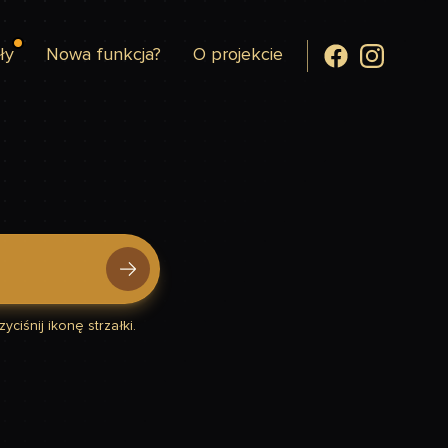
ły
Nowa funkcja?
O projekcie
yciśnij ikonę strzałki.