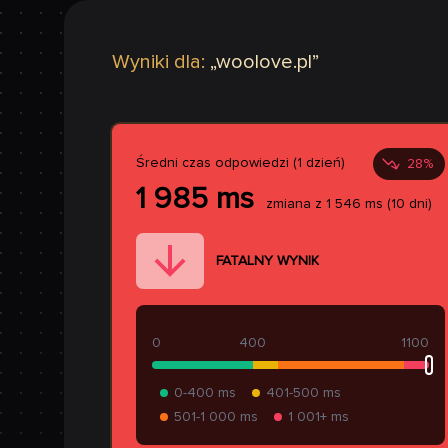
Wyniki dla:
„
woolove.pl
”
Średni czas odpowiedzi (1 dzień)
28
%
1 985
ms
zmiana z
1 546
ms
(10 dni)
FATALNY WYNIK
0
400
1100
0-400 ms
401-500 ms
501-1 000 ms
1 001+ ms