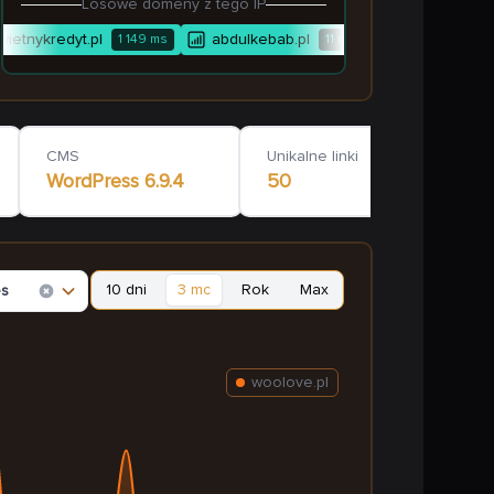
Losowe domeny z tego IP
ietnykredyt.pl
abdulkebab.pl
veksband.pl
1 149
ms
11
ms
CMS
Unikalne linki
WordPress
6.9.4
50
10 dni
3 mc
Rok
Max
es
woolove.pl