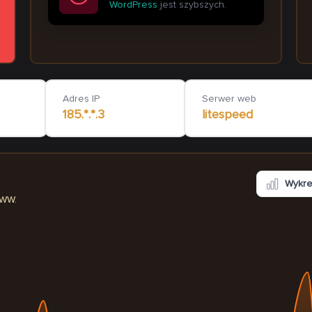
WordPress
jest szybszych.
ppv24.pl
dnsg.pl
sw
30
ms
602
ms
Adres IP
Serwer web
185.*.*.3
litespeed
Wykr
WWW.