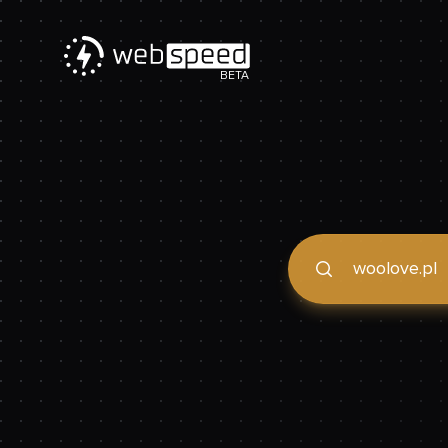
BETA
Podaj domenę, by spraw