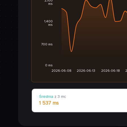
2,100
ms
1,400
ms
700 ms
0 ms
2026-06-08
2026-06-13
2026-06-18
Średnia
z 3 mc
1 537 ms