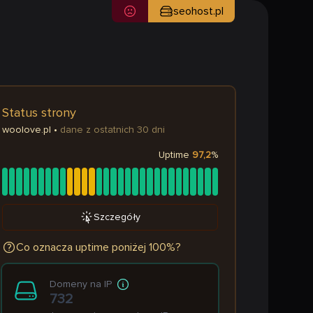
seohost.pl
Status strony
woolove.pl
•
dane z ostatnich 30 dni
Uptime
97,2
%
Szczegóły
Co oznacza uptime poniżej 100%?
Domeny na IP
732