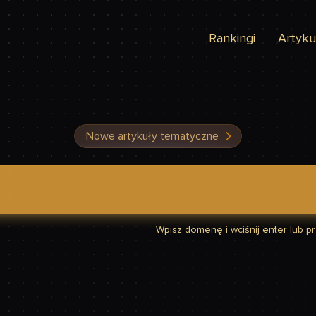
Rankingi
Artyku
Nowe artykuły tematyczne
dzić, czy Twoja strona jest szybka
Wpisz domenę i wciśnij enter lub prz