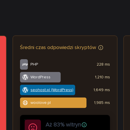
Średni czas odpowiedzi skryptów
PHP
228 ms
WordPress
1,210 ms
seohost.pl (WordPress)
1,649 ms
woolove.pl
1,985 ms
Aż 83% witryn