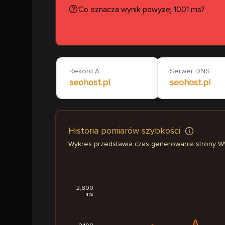
Co oznacza wynik powyżej 1001 ms?
Rekord A
Serwer DNS
seohost.pl
seohost.pl
Historia pomiarów szybkości
Wykres przedstawia czas generowania strony 
2,800
ms