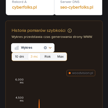
Rekord A
Serwer DNS
cyberfolks.pl
seo-cyberfolks.pl
Historia pomiarów szybkości
Wykres przedstawia czas generowania strony WWW.
Wykres
10 dni
3 mc
Rok
Max
woodvision.pl
6,000
ms
4,500
ms