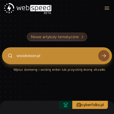
Otw
BETA
Nowe artykuły tematyczne
Podaj domenę, by sprawdzić, czy Twoja strona jest szybka
Wpisz domenę i wciśnij enter lub przyciśnij ikonę strzałki.
cyberfolks.pl