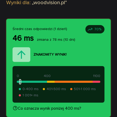
Wyniki dla:
„
woodvision.pl
”
Średni czas odpowiedzi (1 dzień)
70
%
46
ms
zmiana z
78
ms
(10 dni)
ZNAKOMITY WYNIK!
0
400
1100
0-400 ms
401-500 ms
501-1 000 ms
1 001+ ms
Co oznacza wynik poniżej 400 ms?