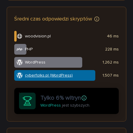
Średni czas odpowiedzi skryptów
woodvision.pl
46 ms
PHP
228 ms
WordPress
1,262 ms
cyberfolks.pl (WordPress)
1,507 ms
Tylko 6% witryn
WordPress
jest szybszych.