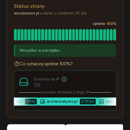
Status strony
woodvision.pl
•
dane z ostatnich 30 dni
Uptime
100
%
Wszystko w porządku.
Co oznacza uptime 100%?
Domeny na IP
58
Losowe domeny z tego IP
forowe.co.pl
archikreatywni.pl
dekoracjeslu
17
ms
2 171
ms