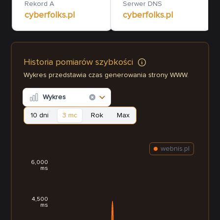
Rekord A
Serwer DNS
cyberfolks.pl
cyberfolks.pl
Historia pomiarów szybkości
Wykres przedstawia czas generowania strony WWW.
Wykres
10 dni
3 mc
Rok
Max
webnis.pl
6,000
ms
4,500
ms