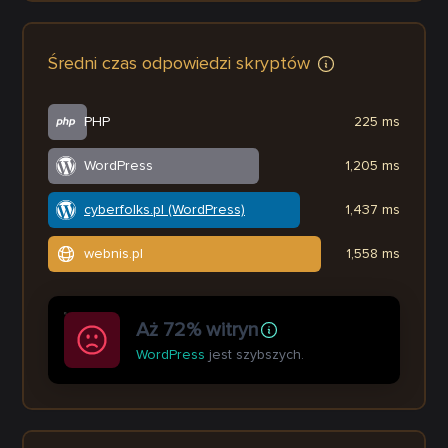
Średni czas odpowiedzi skryptów
PHP
225 ms
WordPress
1,205 ms
cyberfolks.pl (WordPress)
1,437 ms
webnis.pl
1,558 ms
Aż 72% witryn
WordPress
jest szybszych.