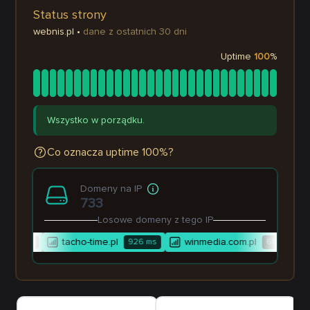
Status strony
webnis.pl
•
dane z ostatnich 30 dni
Uptime
100
%
Wszystko w porządku.
Co oznacza uptime 100%?
Domeny na IP
733
Losowe domeny z tego IP
tacho-time.pl
winmedia.com.pl
35
ms
926
ms
618
ms