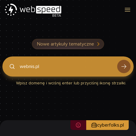
Otw
BETA
Nowe artykuły tematyczne
Podaj domenę, by sprawdzić, czy Twoja strona jest szybka
Wpisz domenę i wciśnij enter lub przyciśnij ikonę strzałki.
cyberfolks.pl