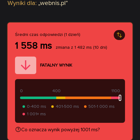
Wyniki dla:
„
webnis.pl
”
Średni czas odpowiedzi (1 dzień)
1 558
ms
zmiana z
1 482
ms
(10 dni)
FATALNY WYNIK
0
400
1100
0-400 ms
401-500 ms
501-1 000 ms
1 001+ ms
Co oznacza wynik powyżej 1001 ms?