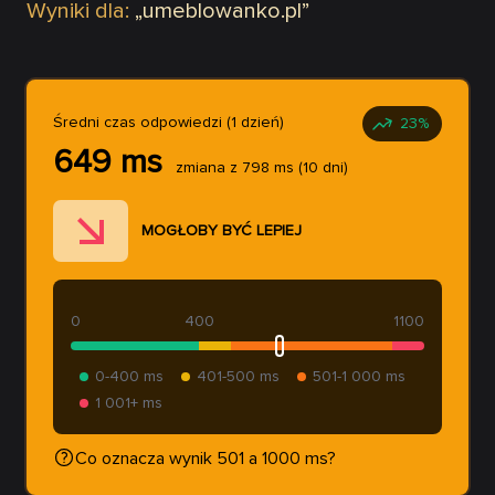
Wyniki dla:
„
umeblowanko.pl
”
Średni czas odpowiedzi (1 dzień)
23
%
649
ms
zmiana z
798
ms
(10 dni)
MOGŁOBY BYĆ LEPIEJ
0
400
1100
0-400 ms
401-500 ms
501-1 000 ms
1 001+ ms
Co oznacza wynik 501 a 1000 ms?