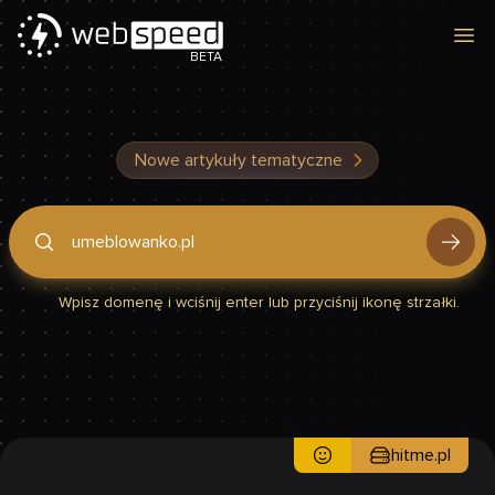
Otw
BETA
Nowe artykuły tematyczne
Podaj domenę, by sprawdzić, czy Twoja strona jest szybka
Wpisz domenę i wciśnij enter lub przyciśnij ikonę strzałki.
hitme.pl