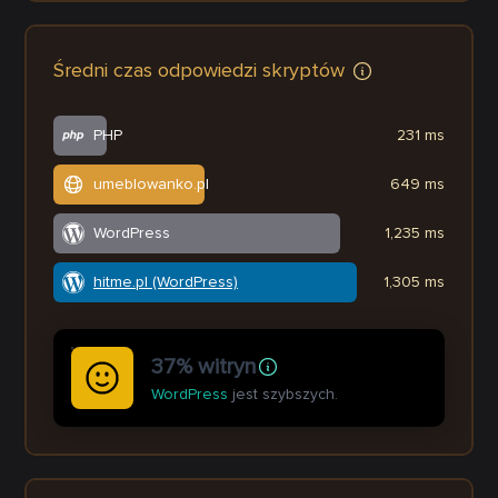
Średni czas odpowiedzi skryptów
PHP
231 ms
umeblowanko.pl
649 ms
WordPress
1,235 ms
hitme.pl (WordPress)
1,305 ms
37% witryn
WordPress
jest szybszych.