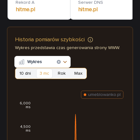
Rekord A
Serwer DNS
hitme.pl
hitme.pl
Historia pomiarów szybkości
Wykres przedstawia czas generowania strony WWW.
Wykres
10 dni
3 mc
Rok
Max
umeblowanko.pl
6,000
ms
4,500
ms