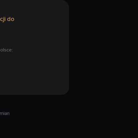
cji do
olsce;
zmian