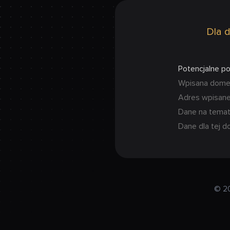
Dla d
Potencjalne p
Wpisana domena
Adres wpisanej
Dane na temat
Dane dla tej d
© 2