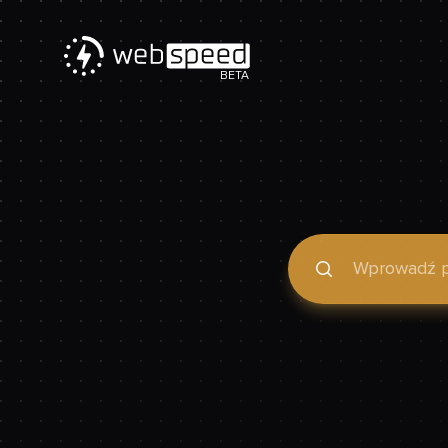
BETA
Podaj domenę, by spraw