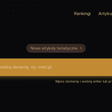
Rankingi
Artyku
Nowe artykuły tematyczne
dzić, czy Twoja strona jest szybka
Wpisz domenę i wciśnij enter lub prz