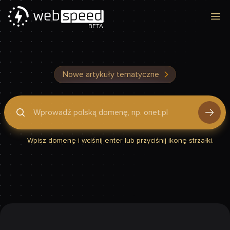
Otw
BETA
Nowe artykuły tematyczne
Podaj domenę, by sprawdzić, czy Twoja strona jest szybka
Wpisz domenę i wciśnij enter lub przyciśnij ikonę strzałki.