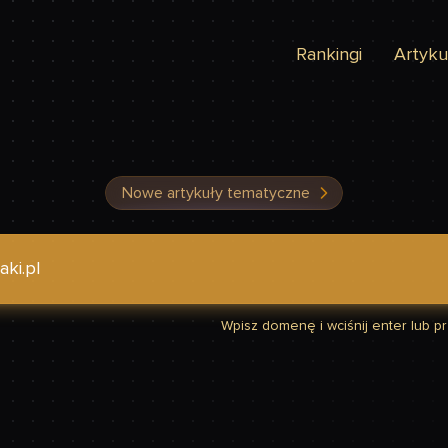
Rankingi
Artyku
Nowe artykuły tematyczne
dzić, czy Twoja strona jest szybka
Wpisz domenę i wciśnij enter lub prz