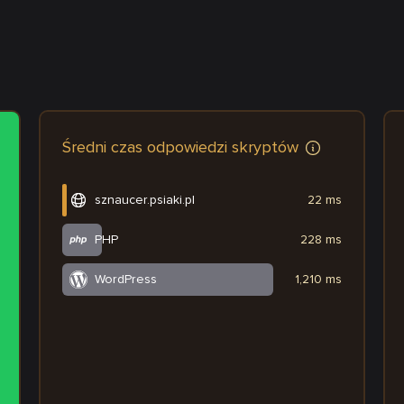
Średni czas odpowiedzi skryptów
sznaucer.psiaki.pl
22 ms
PHP
228 ms
WordPress
1,210 ms