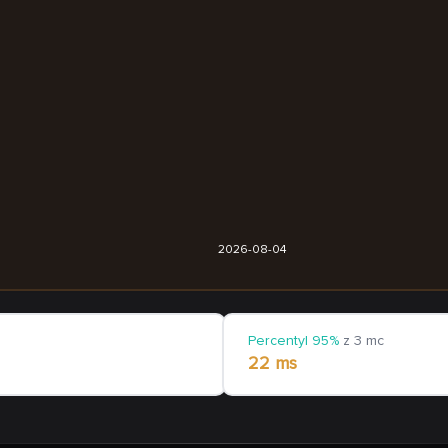
2026-08-04
Percentyl 95%
z 3 mc
22 ms