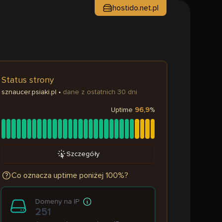
hostido.net.pl
Status strony
sznaucer.psiaki.pl
•
dane z ostatnich 30 dni
Uptime
96,9
%
Szczegóły
Co oznacza uptime poniżej 100%?
Domeny na IP
251