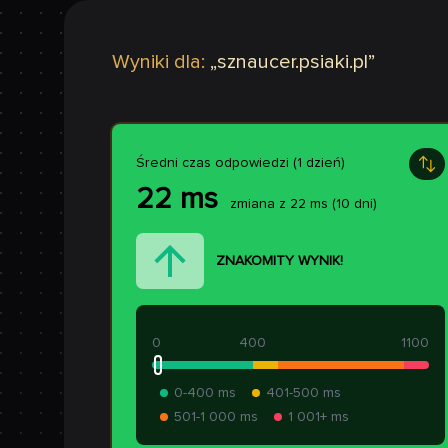
Wyniki dla:
„
sznaucer.psiaki.pl
”
Średni czas odpowiedzi (1 dzień)
22
ms
zmiana z
22
ms
(10 dni)
ZNAKOMITY WYNIK!
0
400
1100
0-400 ms
401-500 ms
501-1 000 ms
1 001+ ms