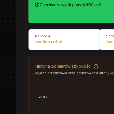
Co oznacza wynik poniżej 400 ms?
Rekord A
Ser
hostido.net.pl
host
Historia pomiarów szybkości
Wykres przedstawia czas generowania strony 
24 ms