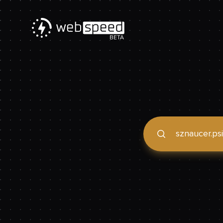
BETA
Podaj domenę, by spraw