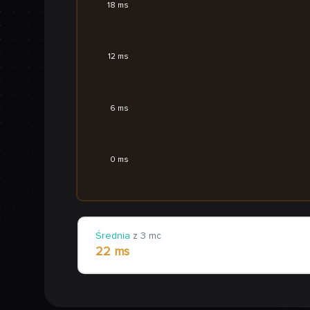
18 ms
12 ms
6 ms
0 ms
Średnia
z 3 mc
22 ms