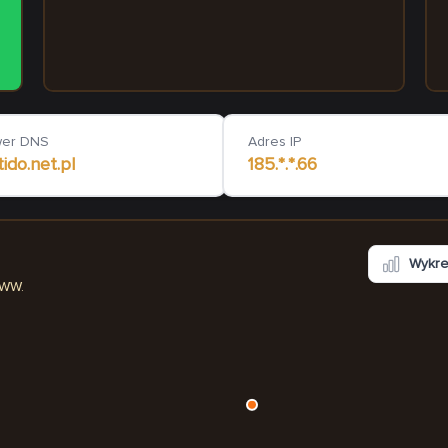
jogarabka.pl
fedorowicz.eu
465
ms
103
ms
wer DNS
Adres IP
ido.net.pl
185.*.*.66
Wykr
WWW.