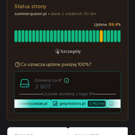
Status strony
summerqueen.pl
•
dane z ostatnich 30 dni
Uptime
99,4
%
Szczegóły
Co oznacza uptime poniżej 100%?
Domeny na IP
2 807
Losowe domeny z tego IP
paweljozwiak.pl
gmpmotors.pl
biurotaku.
ms
2 162
ms