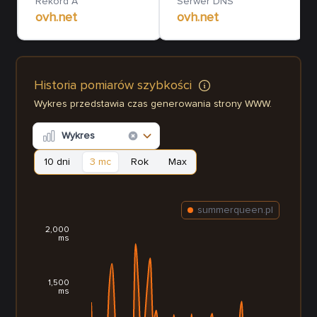
Rekord A
Serwer DNS
ovh.net
ovh.net
Historia pomiarów szybkości
Wykres przedstawia czas generowania strony WWW.
Wykres
10 dni
3 mc
Rok
Max
summerqueen.pl
2,000
ms
1,500
ms