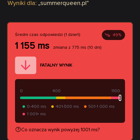
Wyniki dla:
„
summerqueen.pl
”
Średni czas odpowiedzi (1 dzień)
49
%
1 155
ms
zmiana z
775
ms
(10 dni)
FATALNY WYNIK
0
400
1100
0-400 ms
401-500 ms
501-1 000 ms
1 001+ ms
Co oznacza wynik powyżej 1001 ms?