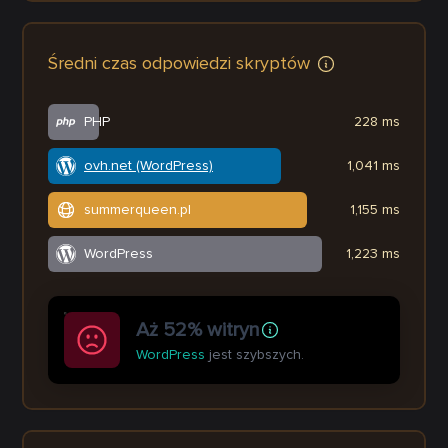
Średni czas odpowiedzi skryptów
PHP
228 ms
ovh.net (WordPress)
1,041 ms
summerqueen.pl
1,155 ms
WordPress
1,223 ms
Aż 52% witryn
WordPress
jest szybszych.