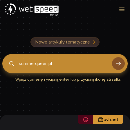
Otw
BETA
Nowe artykuły tematyczne
Podaj domenę, by sprawdzić, czy Twoja strona jest szybka
Wpisz domenę i wciśnij enter lub przyciśnij ikonę strzałki.
ovh.net