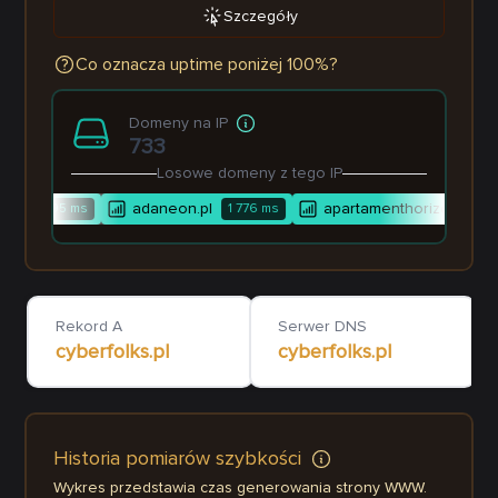
Szczegóły
Co oznacza uptime poniżej 100%?
Domeny na IP
733
Losowe domeny z tego IP
t.eu
adaneon.pl
apartamenthorizon.pl
295
ms
1 776
ms
5
Rekord A
Serwer DNS
cyberfolks.pl
cyberfolks.pl
Historia pomiarów szybkości
Wykres przedstawia czas generowania strony WWW.