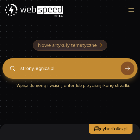
Otw
BETA
Nowe artykuły tematyczne
Podaj domenę, by sprawdzić, czy Twoja strona jest szybka
Wpisz domenę i wciśnij enter lub przyciśnij ikonę strzałki.
cyberfolks.pl