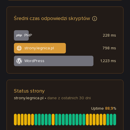
Średni czas odpowiedzi skryptów
PHP
228 ms
strony.legnica.pl
798 ms
WordPress
1,223 ms
Status strony
strony.legnica.pl
•
dane z ostatnich 30 dni
Uptime
88,9
%