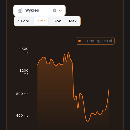
Wykres
10 dni
3 mc
Rok
Max
strony.legnica.pl
1,600
ms
1,200
ms
800 ms
400 ms