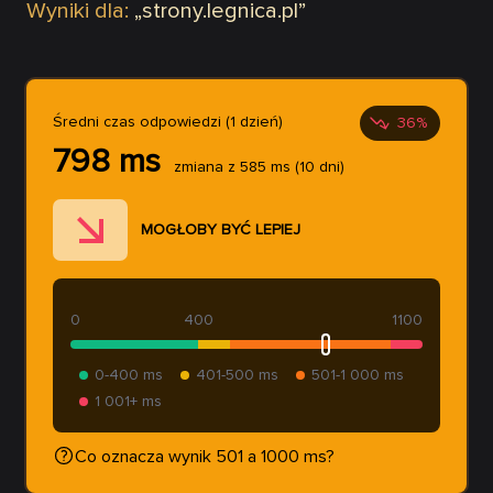
Wyniki dla:
„
strony.legnica.pl
”
Średni czas odpowiedzi (1 dzień)
36
%
798
ms
zmiana z
585
ms
(10 dni)
MOGŁOBY BYĆ LEPIEJ
0
400
1100
0-400 ms
401-500 ms
501-1 000 ms
1 001+ ms
Co oznacza wynik 501 a 1000 ms?