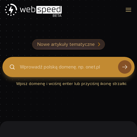
Otw
BETA
Nowe artykuły tematyczne
Podaj domenę, by sprawdzić, czy Twoja strona jest szybka
Wpisz domenę i wciśnij enter lub przyciśnij ikonę strzałki.