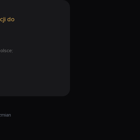
cji do
olsce;
zmian