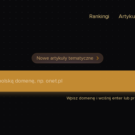
Rankingi
Artyku
Nowe artykuły tematyczne
dzić, czy Twoja strona jest szybka
Wpisz domenę i wciśnij enter lub prz