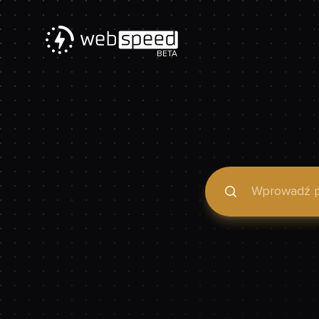
BETA
Podaj domenę, by spraw