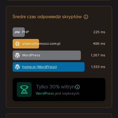
Średni czas odpowiedzi skryptów
PHP
225 ms
snieruchomosci.com.pl
486 ms
WordPress
1,267 ms
home.pl (WordPress)
1,333 ms
Tylko 30% witryn
WordPress
jest szybszych.