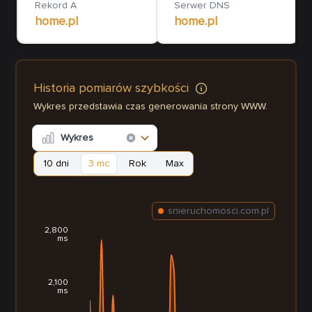
Rekord A
Serwer DNS
home.pl
home.pl
Historia pomiarów szybkości
Wykres przedstawia czas generowania strony WWW.
Wykres
10 dni
3 mc
Rok
Max
snieruchomosci.com.pl
2,800
ms
2,100
ms