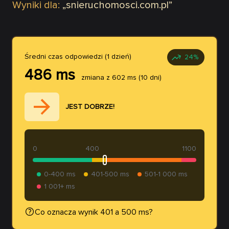
Wyniki dla:
„
snieruchomosci.com.pl
”
Średni czas odpowiedzi (1 dzień)
24
%
486
ms
zmiana z
602
ms
(10 dni)
JEST DOBRZE!
0
400
1100
0-400 ms
401-500 ms
501-1 000 ms
1 001+ ms
Co oznacza wynik 401 a 500 ms?