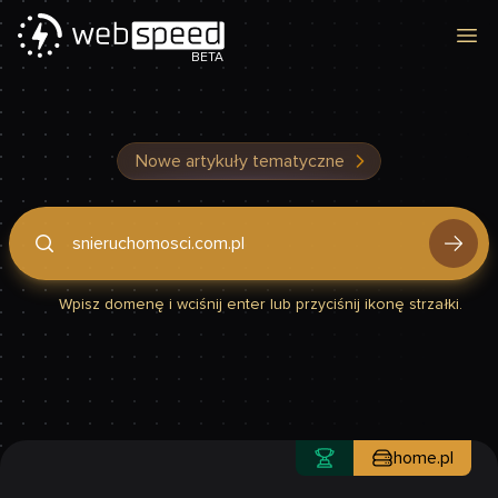
Otw
BETA
Nowe artykuły tematyczne
Podaj domenę, by sprawdzić, czy Twoja strona jest szybka
Wpisz domenę i wciśnij enter lub przyciśnij ikonę strzałki.
home.pl