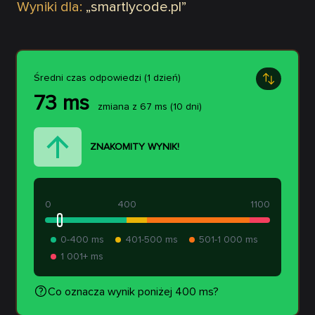
Wyniki dla:
„
smartlycode.pl
”
Średni czas odpowiedzi (1 dzień)
73
ms
zmiana z
67
ms
(10 dni)
ZNAKOMITY WYNIK!
0
400
1100
0-400 ms
401-500 ms
501-1 000 ms
1 001+ ms
Co oznacza wynik poniżej 400 ms?