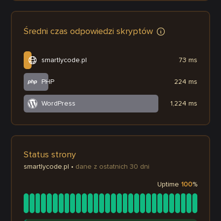
Średni czas odpowiedzi skryptów
smartlycode.pl
73 ms
PHP
224 ms
WordPress
1,224 ms
Status strony
smartlycode.pl
•
dane z ostatnich 30 dni
Uptime
100
%