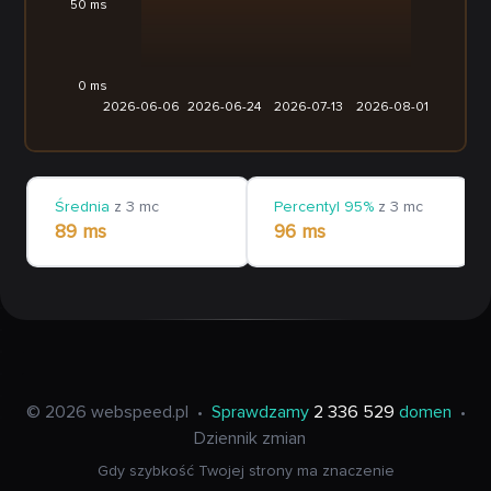
50 ms
0 ms
2026-06-06
2026-06-24
2026-07-13
2026-08-01
Średnia
z 3 mc
Percentyl 95%
z 3 mc
89 ms
96 ms
© 2026 webspeed.pl
•
Sprawdzamy
2 336 529
domen
•
Dziennik zmian
Gdy szybkość Twojej strony ma znaczenie