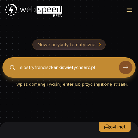
Otw
BETA
Nowe artykuły tematyczne
Podaj domenę, by sprawdzić, czy Twoja strona jest szybka
Wpisz domenę i wciśnij enter lub przyciśnij ikonę strzałki.
ovh.net