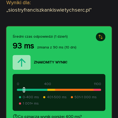
Wyniki dla:
„
siostryfranciszkankiswietychserc.pl
”
Średni czas odpowiedzi (1 dzień)
93
ms
zmiana z
90
ms
(10 dni)
ZNAKOMITY WYNIK!
0
400
1100
0-400 ms
401-500 ms
501-1 000 ms
1 001+ ms
Co oznacza wynik poniżej 400 ms?