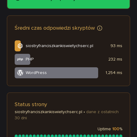
Średni czas odpowiedzi skryptów
siostryfranciszkankiswietychserc.pl
93 ms
PHP
232 ms
WordPress
1,254 ms
Status strony
siostryfranciszkankiswietychserc.pl
•
dane z ostatnich
30 dni
Uptime
100
%