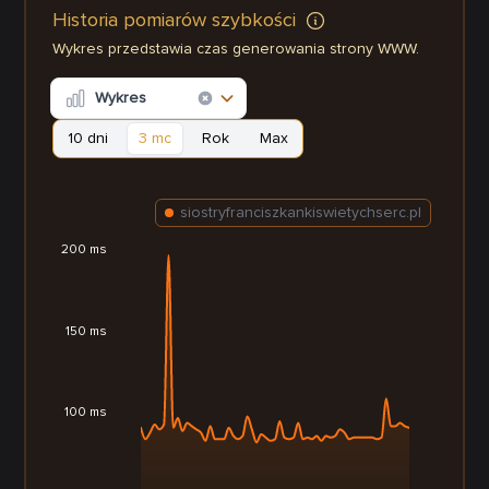
Historia pomiarów szybkości
Wykres przedstawia czas generowania strony WWW.
Wykres
10 dni
3 mc
Rok
Max
siostryfranciszkankiswietychserc.pl
200 ms
150 ms
100 ms