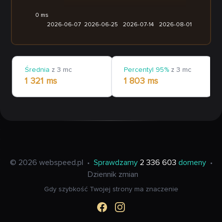
0 ms
2026-06-07
2026-06-25
2026-07-14
2026-08-01
Średnia
z 3 mc
Percentyl 95%
z 3 mc
1 321 ms
1 803 ms
© 2026 webspeed.pl
•
Sprawdzamy
2 336 603
domeny
•
Dziennik zmian
Gdy szybkość Twojej strony ma znaczenie