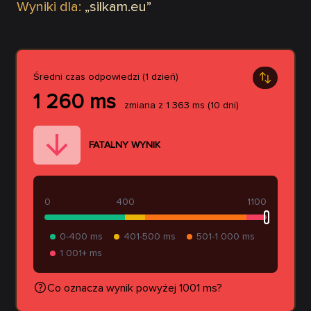
Wyniki dla:
„
silkam.eu
”
Średni czas odpowiedzi (1 dzień)
1 260
ms
zmiana z
1 363
ms
(10 dni)
FATALNY WYNIK
0
400
1100
0-400 ms
401-500 ms
501-1 000 ms
1 001+ ms
Co oznacza wynik powyżej 1001 ms?