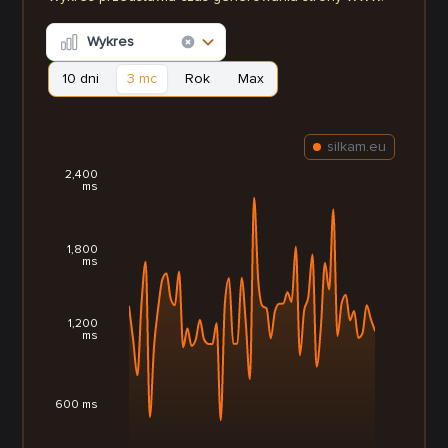
Wykres
10 dni
3 mc
Rok
Max
silkam.eu
2,400
ms
1,800
ms
1,200
ms
600 ms