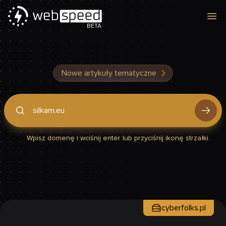
Otw
BETA
Nowe artykuły tematyczne
Podaj domenę, by sprawdzić, czy Twoja strona jest szybka
Wpisz domenę i wciśnij enter lub przyciśnij ikonę strzałki.
cyberfolks.pl