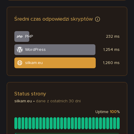
Średni czas odpowiedzi skryptów
PHP
232 ms
WordPress
1,254 ms
silkam.eu
1,260 ms
Status strony
silkam.eu
•
dane z ostatnich 30 dni
Uptime
100
%