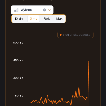
Wykres
10 dni
3 mc
Rok
Max
sichlanskaosada.pl
600 ms
450 ms
300 ms
150 ms