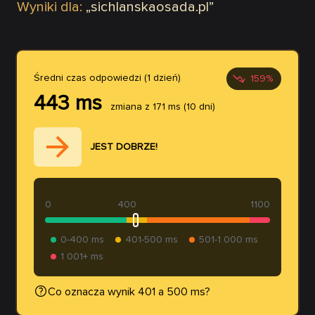
Wyniki dla:
„
sichlanskaosada.pl
”
Średni czas odpowiedzi (1 dzień)
159
%
443
ms
zmiana z
171
ms
(10 dni)
JEST DOBRZE!
0
400
1100
0-400 ms
401-500 ms
501-1 000 ms
1 001+ ms
Co oznacza wynik 401 a 500 ms?