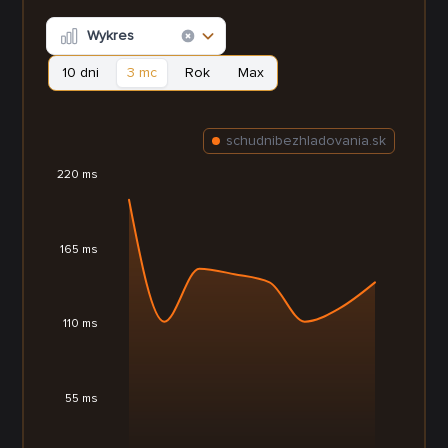
Wykres
10 dni
3 mc
Rok
Max
schudnibezhladovania.sk
220 ms
165 ms
110 ms
55 ms