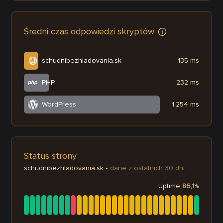
Średni czas odpowiedzi skryptów
schudnibezhladovania.sk
135 ms
PHP
232 ms
WordPress
1,254 ms
Status strony
schudnibezhladovania.sk
•
dane z ostatnich 30 dni
Uptime
86,1
%