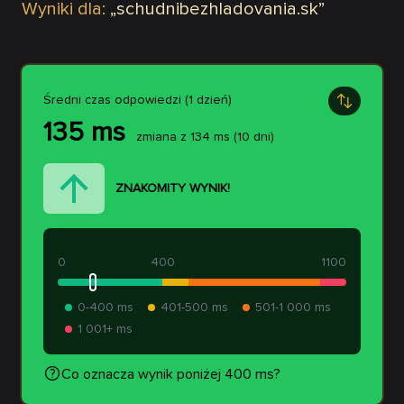
Wyniki dla:
„
schudnibezhladovania.sk
”
Średni czas odpowiedzi (1 dzień)
135
ms
zmiana z
134
ms
(10 dni)
ZNAKOMITY WYNIK!
0
400
1100
0-400 ms
401-500 ms
501-1 000 ms
1 001+ ms
Co oznacza wynik poniżej 400 ms?