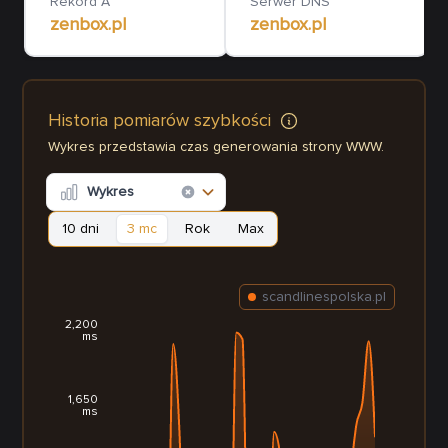
Rekord A
Serwer DNS
zenbox.pl
zenbox.pl
Historia pomiarów szybkości
Wykres przedstawia czas generowania strony WWW.
Wykres
10 dni
3 mc
Rok
Max
scandlinespolska.pl
2,200
ms
1,650
ms