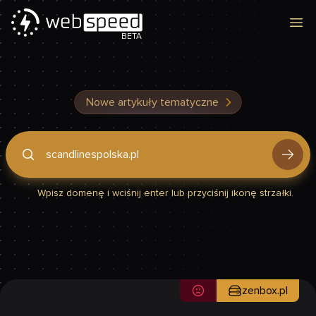
Otw
BETA
Nowe artykuły tematyczne
Podaj domenę, by sprawdzić, czy Twoja strona jest szybka
Wpisz domenę i wciśnij enter lub przyciśnij ikonę strzałki.
zenbox.pl