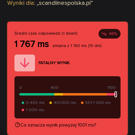
Wyniki dla:
„
scandlinespolska.pl
”
Średni czas odpowiedzi (1 dzień)
48
%
1 767
ms
zmiana z
1 190
ms
(10 dni)
FATALNY WYNIK
0
400
1100
0-400 ms
401-500 ms
501-1 000 ms
1 001+ ms
Co oznacza wynik powyżej 1001 ms?