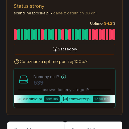
Status strony
scandlinespolska.pl
•
dane z ostatnich 30 dni
Uptime
94,2
%
Szczegóły
Co oznacza uptime poniżej 100%?
Domeny na IP
639
Losowe domeny z tego IP
alboinie.pl
tomwater.pl
djwill
18
ms
396
ms
1 388
ms