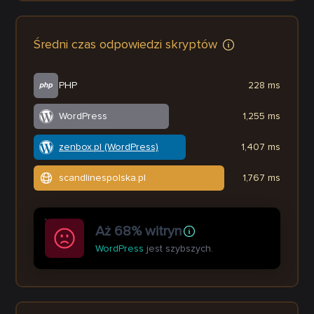
Średni czas odpowiedzi skryptów
PHP
228 ms
WordPress
1,255 ms
zenbox.pl (WordPress)
1,407 ms
scandlinespolska.pl
1,767 ms
Aż 68% witryn
WordPress
jest szybszych.