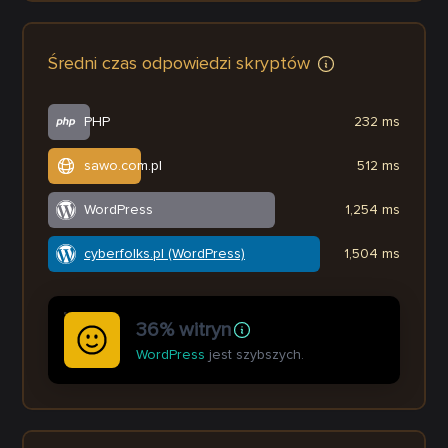
Średni czas odpowiedzi skryptów
PHP
232 ms
sawo.com.pl
512 ms
WordPress
1,254 ms
cyberfolks.pl (WordPress)
1,504 ms
36% witryn
WordPress
jest szybszych.