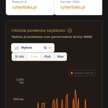
Rekord A
Serwer DNS
cyberfolks.pl
cyberfolks.pl
Historia pomiarów szybkości
Wykres przedstawia czas generowania strony WWW.
Wykres
10 dni
3 mc
Rok
Max
sawo.com.pl
1,200
ms
900 ms