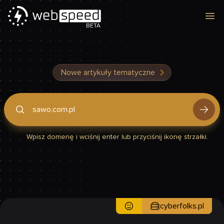
Otw
BETA
Nowe artykuły tematyczne
Podaj domenę, by sprawdzić, czy Twoja strona jest szybka
Wpisz domenę i wciśnij enter lub przyciśnij ikonę strzałki.
cyberfolks.pl