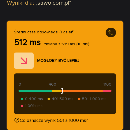
Wyniki dla:
„
sawo.com.pl
”
Średni czas odpowiedzi (1 dzień)
512
ms
zmiana z
539
ms
(10 dni)
MOGŁOBY BYĆ LEPIEJ
0
400
1100
0-400 ms
401-500 ms
501-1 000 ms
1 001+ ms
Co oznacza wynik 501 a 1000 ms?