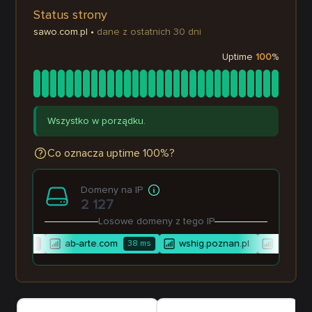
Status strony
sawo.com.pl
•
dane z ostatnich 30 dni
Uptime
100
%
Wszystko w porządku.
Co oznacza uptime 100%?
Domeny na IP
2 127
Losowe domeny z tego IP
ab-arte.com
wshig.poznan.pl
ltl-ther
1 219
ms
38
ms