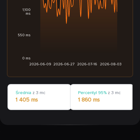
1,100
ms
550 ms
0 ms
2026-06-09
2026-06-27
2026-07-16
2026-08-03
Średnia
z 3 mc
Percentyl 95%
z 3 mc
1 405 ms
1 860 ms