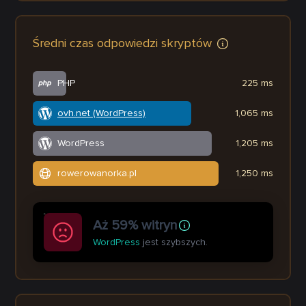
Średni czas odpowiedzi skryptów
PHP
225 ms
ovh.net (WordPress)
1,065 ms
WordPress
1,205 ms
rowerowanorka.pl
1,250 ms
Aż 59% witryn
WordPress
jest szybszych.