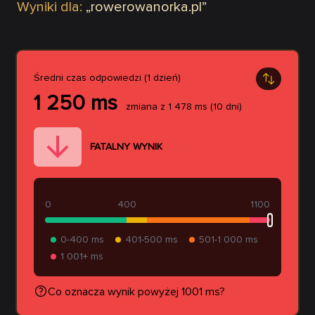
Wyniki dla:
„
rowerowanorka.pl
”
Średni czas odpowiedzi (1 dzień)
1 250
ms
zmiana z
1 478
ms
(10 dni)
FATALNY WYNIK
0
400
1100
0-400 ms
401-500 ms
501-1 000 ms
1 001+ ms
Co oznacza wynik powyżej 1001 ms?