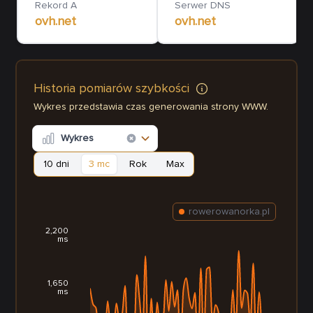
Rekord A
Serwer DNS
ovh.net
ovh.net
Historia pomiarów szybkości
Wykres przedstawia czas generowania strony WWW.
Wykres
10 dni
3 mc
Rok
Max
rowerowanorka.pl
2,200
ms
1,650
ms