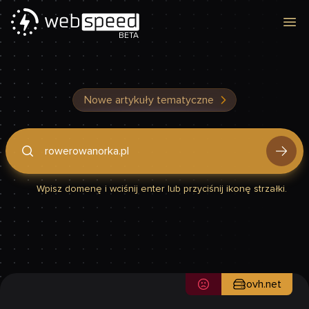
Otw
BETA
Nowe artykuły tematyczne
Podaj domenę, by sprawdzić, czy Twoja strona jest szybka
Wpisz domenę i wciśnij enter lub przyciśnij ikonę strzałki.
ovh.net