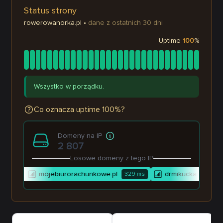
Status strony
rowerowanorka.pl
•
dane z ostatnich 30 dni
Uptime
100
%
Wszystko w porządku.
Co oznacza uptime 100%?
Domeny na IP
2 807
Losowe domeny z tego IP
mojebiurorachunkowe.pl
drmikucka.pl
00
ms
329
ms
3 211