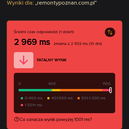
Wyniki dla:
„
remontypoznan.com.pl
”
Średni czas odpowiedzi (1 dzień)
2 969
ms
zmiana z
2 932
ms
(10 dni)
FATALNY WYNIK
0
400
1100
0-400 ms
401-500 ms
501-1 000 ms
1 001+ ms
Co oznacza wynik powyżej 1001 ms?