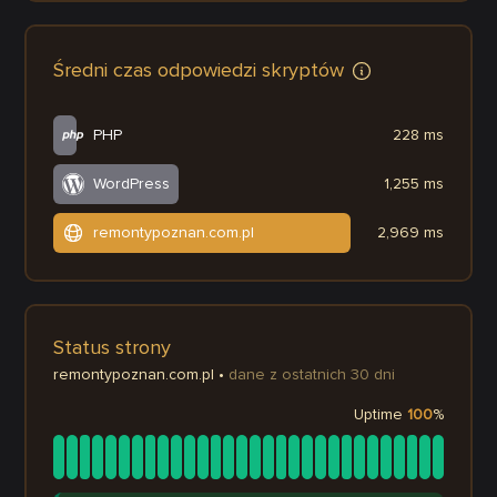
Średni czas odpowiedzi skryptów
PHP
228 ms
WordPress
1,255 ms
remontypoznan.com.pl
2,969 ms
Status strony
remontypoznan.com.pl
•
dane z ostatnich 30 dni
Uptime
100
%