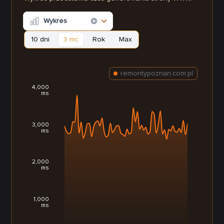
Wykres
10 dni
3 mc
Rok
Max
remontypoznan.com.pl
4,000
ms
3,000
ms
2,000
ms
1,000
ms