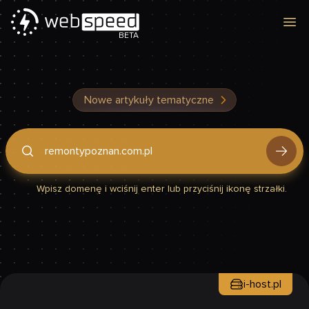
Otw
BETA
Nowe artykuły tematyczne
Podaj domenę, by sprawdzić, czy Twoja strona jest szybka
Wpisz domenę i wciśnij enter lub przyciśnij ikonę strzałki.
i-host.pl