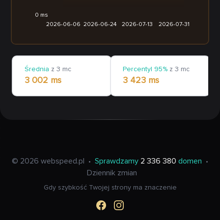
0 ms
2026-06-06
2026-06-24
2026-07-13
2026-07-31
Średnia
z 3 mc
Percentyl 95%
z 3 mc
3 002 ms
3 423 ms
© 2026 webspeed.pl
•
Sprawdzamy
2 336 380
domen
•
Dziennik zmian
Gdy szybkość Twojej strony ma znaczenie