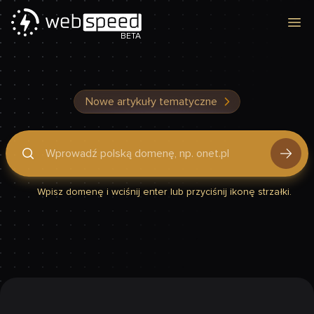
Otw
BETA
Nowe artykuły tematyczne
Podaj domenę, by sprawdzić, czy Twoja strona jest szybka
Wpisz domenę i wciśnij enter lub przyciśnij ikonę strzałki.