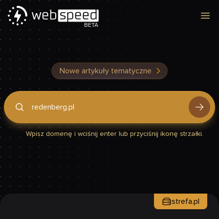
Otw
BETA
Nowe artykuły tematyczne
Podaj domenę, by sprawdzić, czy Twoja strona jest szybka
Wpisz domenę i wciśnij enter lub przyciśnij ikonę strzałki.
strefa.pl