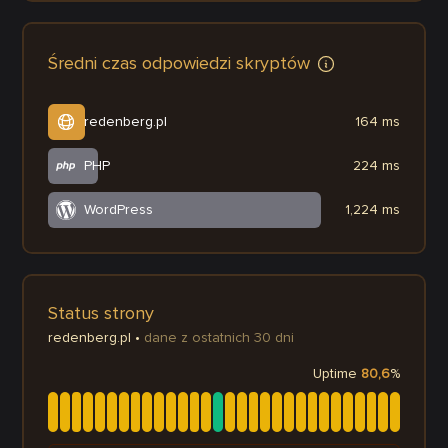
Średni czas odpowiedzi skryptów
redenberg.pl
164 ms
PHP
224 ms
WordPress
1,224 ms
Status strony
redenberg.pl
•
dane z ostatnich 30 dni
Uptime
80,6
%