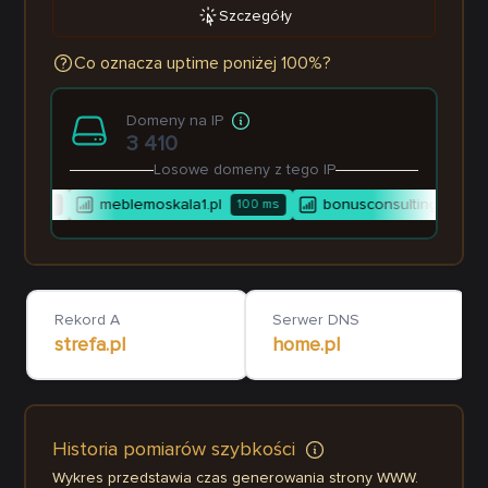
Szczegóły
Co oznacza uptime poniżej 100%?
Domeny na IP
3 410
Losowe domeny z tego IP
meblemoskala1.pl
bonusconsulting.pl
114
ms
100
ms
99
Rekord A
Serwer DNS
strefa.pl
home.pl
Historia pomiarów szybkości
Wykres przedstawia czas generowania strony WWW.