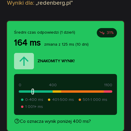
Wyniki dla:
„
redenberg.pl
”
Średni czas odpowiedzi (1 dzień)
31
%
164
ms
zmiana z
125
ms
(10 dni)
ZNAKOMITY WYNIK!
0
400
1100
0-400 ms
401-500 ms
501-1 000 ms
1 001+ ms
Co oznacza wynik poniżej 400 ms?