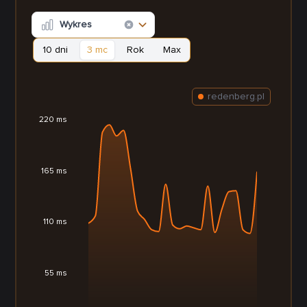
Wykres
10 dni
3 mc
Rok
Max
redenberg.pl
220 ms
165 ms
110 ms
55 ms