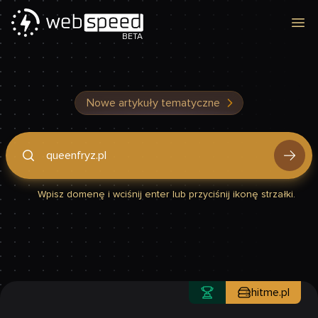
Otw
BETA
Nowe artykuły tematyczne
Podaj domenę, by sprawdzić, czy Twoja strona jest szybka
Wpisz domenę i wciśnij enter lub przyciśnij ikonę strzałki.
hitme.pl