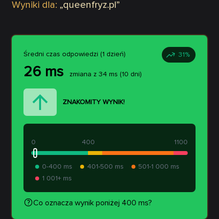
Wyniki dla:
„
queenfryz.pl
”
Średni czas odpowiedzi (1 dzień)
31
%
26
ms
zmiana z
34
ms
(10 dni)
ZNAKOMITY WYNIK!
0
400
1100
0-400 ms
401-500 ms
501-1 000 ms
1 001+ ms
Co oznacza wynik poniżej 400 ms?