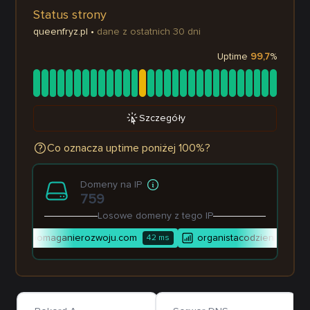
Status strony
queenfryz.pl
•
dane z ostatnich 30 dni
Uptime
99,7
%
Szczegóły
Co oznacza uptime poniżej 100%?
Domeny na IP
759
Losowe domeny z tego IP
wspomaganierozwoju.com
organistacodzienny.pl
42
ms
2