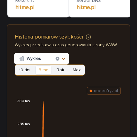
Rekord A
Serwer DNS
hitme.pl
hitme.pl
Historia pomiarów szybkości
Wykres przedstawia czas generowania strony WWW.
Wykres
10 dni
3 mc
Rok
Max
queenfryz.pl
380 ms
285 ms