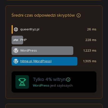
Średni czas odpowiedzi skryptów
queenfryz.pl
26 ms
PHP
228 ms
WordPress
1,223 ms
hitme.pl (WordPress)
1,305 ms
Tylko 4% witryn
WordPress
jest szybszych.