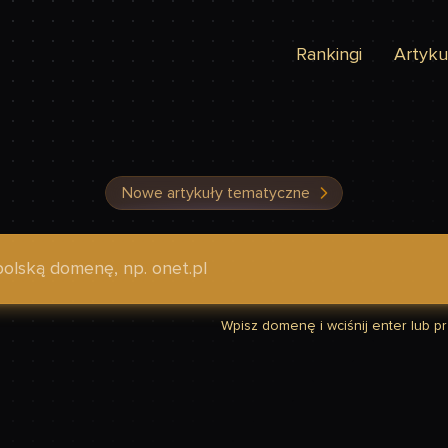
Rankingi
Artyku
Nowe artykuły tematyczne
dzić, czy Twoja strona jest szybka
Wpisz domenę i wciśnij enter lub prz