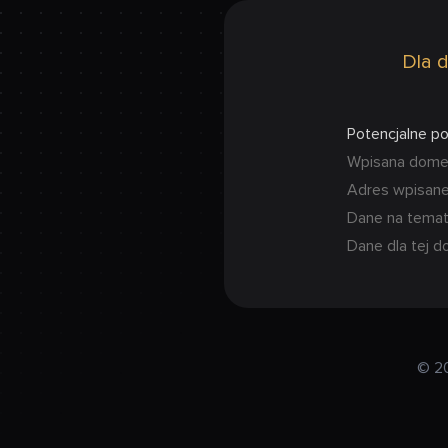
Dla d
Potencjalne p
Wpisana domena
Adres wpisanej
Dane na temat
Dane dla tej d
© 2