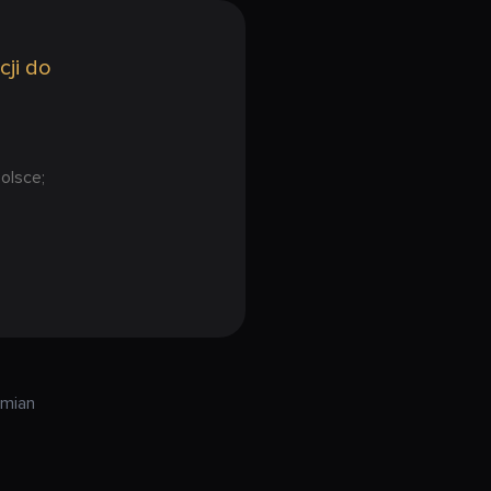
cji do
olsce;
zmian