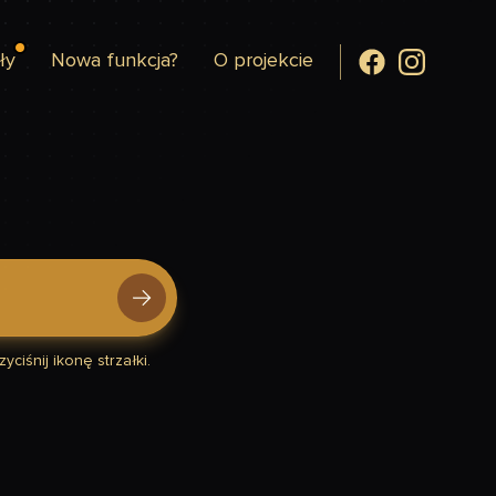
ły
Nowa funkcja?
O projekcie
yciśnij ikonę strzałki.