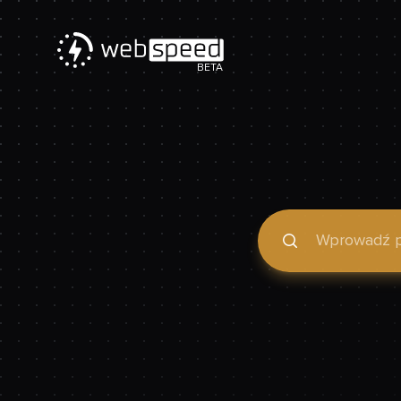
BETA
Podaj domenę, by spraw