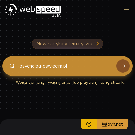
Otw
BETA
Nowe artykuły tematyczne
Podaj domenę, by sprawdzić, czy Twoja strona jest szybka
Wpisz domenę i wciśnij enter lub przyciśnij ikonę strzałki.
ovh.net