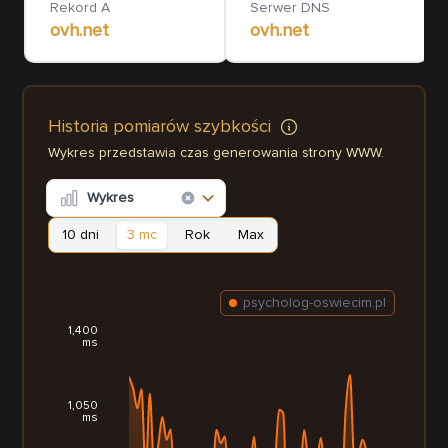
Rekord A
Serwer DNS
ovh.net
ovh.net
Historia pomiarów szybkości
Wykres przedstawia czas generowania strony WWW.
Wykres
10 dni
3 mc
Rok
Max
psycholog-oswiecim.pl
1,400
ms
1,050
ms