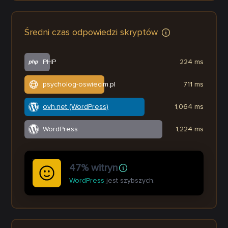
Średni czas odpowiedzi skryptów
PHP
224 ms
psycholog-oswiecim.pl
711 ms
ovh.net (WordPress)
1,064 ms
WordPress
1,224 ms
47% witryn
WordPress
jest szybszych.