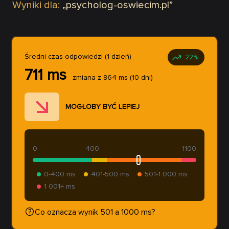
Wyniki dla:
„
psycholog-oswiecim.pl
”
Średni czas odpowiedzi (1 dzień)
22
%
711
ms
zmiana z
864
ms
(10 dni)
MOGŁOBY BYĆ LEPIEJ
0
400
1100
0-400 ms
401-500 ms
501-1 000 ms
1 001+ ms
Co oznacza wynik 501 a 1000 ms?