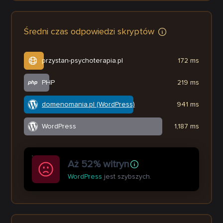
Średni czas odpowiedzi skryptów
przystan-psychoterapia.pl
172 ms
PHP
219 ms
domenomania.pl (WordPress)
941 ms
WordPress
1,187 ms
Aż 52% witryn
WordPress
jest szybszych.