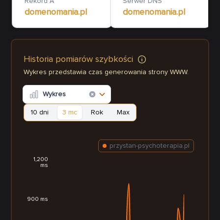
Rekord A
Serwer DNS
domenomania.pl
domenomania.pl
Historia pomiarów szybkości
Wykres przedstawia czas generowania strony WWW.
Wykres
10 dni
3 mc
Rok
Max
przystan-psychoterapia.pl
1,200
ms
900 ms