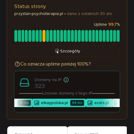
Status strony
przystan-psychoterapia.pl
•
dane z ostatnich 30 dni
Uptime
99,7
%
Szczegóły
Co oznacza uptime poniżej 100%?
Domeny na IP
323
Losowe domeny z tego IP
ciche.pl
elkaypolska.pl
scors.pl
harmon
35
ms
84
ms