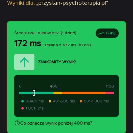
Wyniki dla:
„
przystan-psychoterapia.pl
”
Średni czas odpowiedzi (1 dzień)
174
%
172
ms
zmiana z
472
ms
(10 dni)
ZNAKOMITY WYNIK!
0
400
1100
0-400 ms
401-500 ms
501-1 000 ms
1 001+ ms
Co oznacza wynik poniżej 400 ms?