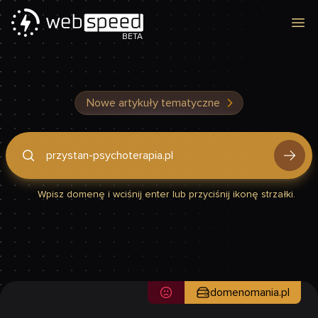
Otw
BETA
Nowe artykuły tematyczne
Podaj domenę, by sprawdzić, czy Twoja strona jest szybka
Wpisz domenę i wciśnij enter lub przyciśnij ikonę strzałki.
domenomania.pl