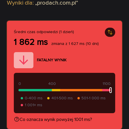
Wyniki dla:
„
prodach.com.pl
”
Średni czas odpowiedzi (1 dzień)
1 862
ms
zmiana z
1 627
ms
(10 dni)
FATALNY WYNIK
0
400
1100
0-400 ms
401-500 ms
501-1 000 ms
1 001+ ms
Co oznacza wynik powyżej 1001 ms?