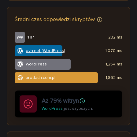
Średni czas odpowiedzi skryptów
PHP
232 ms
ovh.net (WordPress)
1,070 ms
WordPress
1,254 ms
prodach.com.pl
1,862 ms
Aż 79% witryn
WordPress
jest szybszych.