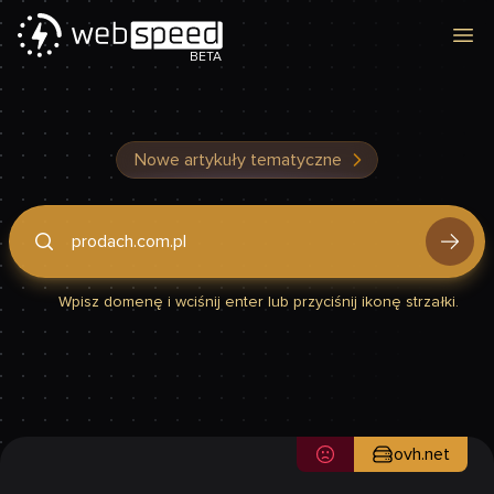
Otw
BETA
Nowe artykuły tematyczne
Podaj domenę, by sprawdzić, czy Twoja strona jest szybka
Wpisz domenę i wciśnij enter lub przyciśnij ikonę strzałki.
ovh.net