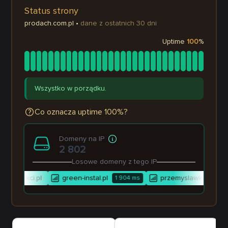
Status strony
prodach.com.pl
•
dane z ostatnich 30 dni
Uptime
100
%
Wszystko w porządku.
Co oznacza uptime 100%?
Domeny na IP
2 802
Losowe domeny z tego IP
i-architekci.pl
green-instal.pl
przemyslawkwasniews
1 904
ms