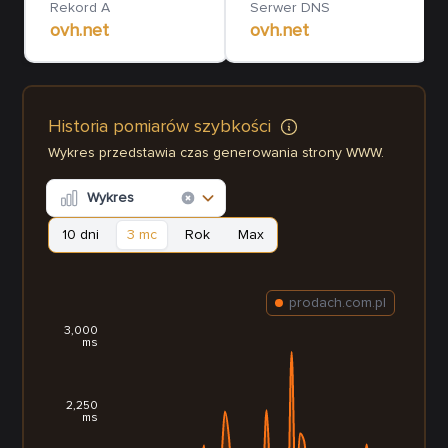
Rekord A
Serwer DNS
ovh.net
ovh.net
Historia pomiarów szybkości
Wykres przedstawia czas generowania strony WWW.
Wykres
10 dni
3 mc
Rok
Max
prodach.com.pl
3,000
ms
2,250
ms