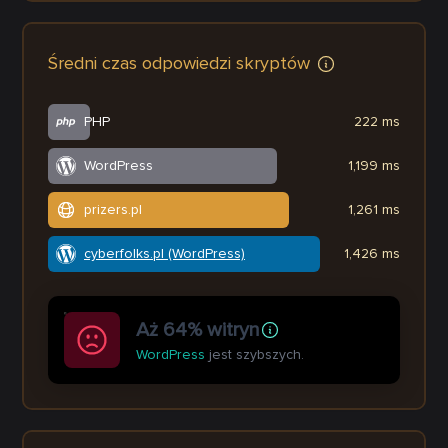
Średni czas odpowiedzi skryptów
PHP
222 ms
WordPress
1,199 ms
prizers.pl
1,261 ms
cyberfolks.pl (WordPress)
1,426 ms
Aż 64% witryn
WordPress
jest szybszych.