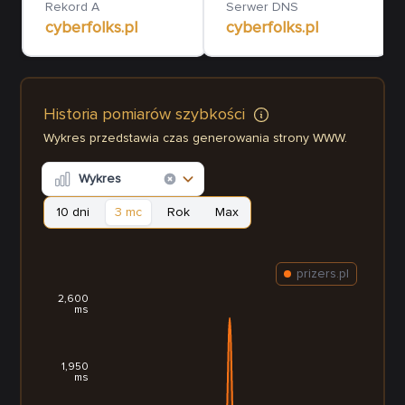
Rekord A
Serwer DNS
cyberfolks.pl
cyberfolks.pl
Historia pomiarów szybkości
Wykres przedstawia czas generowania strony WWW.
Wykres
10 dni
3 mc
Rok
Max
prizers.pl
2,600
ms
1,950
ms