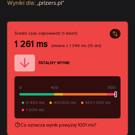
Wyniki dla:
„
prizers.pl
”
Średni czas odpowiedzi (1 dzień)
1 261
ms
zmiana z
1 346
ms
(10 dni)
FATALNY WYNIK
0
400
1100
0-400 ms
401-500 ms
501-1 000 ms
1 001+ ms
Co oznacza wynik powyżej 1001 ms?