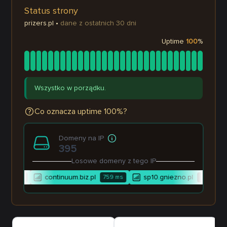
Status strony
prizers.pl
•
dane z ostatnich 30 dni
Uptime
100
%
Wszystko w porządku.
Co oznacza uptime 100%?
Domeny na IP
395
Losowe domeny z tego IP
continuum.biz.pl
sp10.gniezno.pl
1 420
ms
759
ms
340
ms