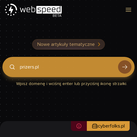
Otw
BETA
Nowe artykuły tematyczne
Podaj domenę, by sprawdzić, czy Twoja strona jest szybka
Wpisz domenę i wciśnij enter lub przyciśnij ikonę strzałki.
cyberfolks.pl