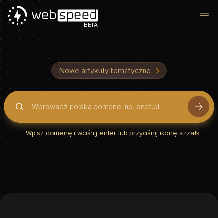
Otw
BETA
Nowe artykuły tematyczne
Podaj domenę, by sprawdzić, czy Twoja strona jest szybka
Wpisz domenę i wciśnij enter lub przyciśnij ikonę strzałki.