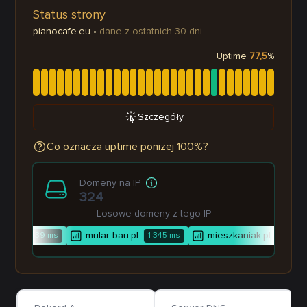
Status strony
pianocafe.eu
•
dane z ostatnich 30 dni
Uptime
77,5
%
Szczegóły
Co oznacza uptime poniżej 100%?
Domeny na IP
324
Losowe domeny z tego IP
k.pl
mular-bau.pl
mieszkaniak.pl
239
ms
1 345
ms
1 337
m