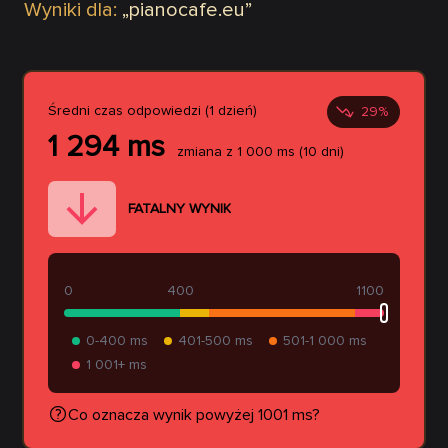
Wyniki dla:
„
pianocafe.eu
”
Średni czas odpowiedzi (1 dzień)
29
%
1 294
ms
zmiana z
1 000
ms
(10 dni)
FATALNY WYNIK
0
400
1100
0-400 ms
401-500 ms
501-1 000 ms
1 001+ ms
Co oznacza wynik powyżej 1001 ms?