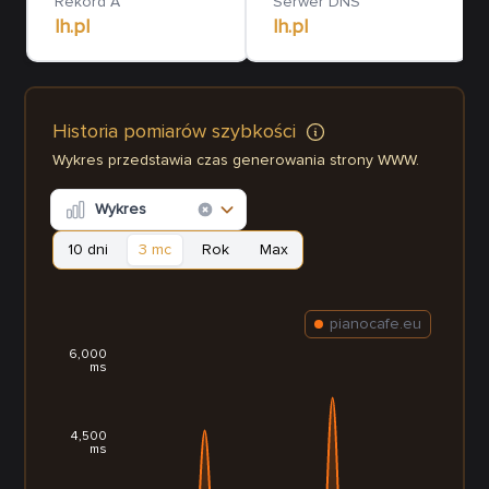
Rekord A
Serwer DNS
lh.pl
lh.pl
Historia pomiarów szybkości
Wykres przedstawia czas generowania strony WWW.
Wykres
10 dni
3 mc
Rok
Max
pianocafe.eu
6,000
ms
4,500
ms