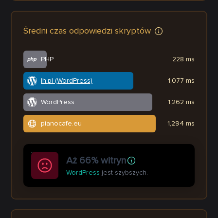
Średni czas odpowiedzi skryptów
PHP
228 ms
lh.pl (WordPress)
1,077 ms
WordPress
1,262 ms
pianocafe.eu
1,294 ms
Aż 66% witryn
WordPress
jest szybszych.