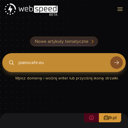
Otw
BETA
Nowe artykuły tematyczne
Podaj domenę, by sprawdzić, czy Twoja strona jest szybka
Wpisz domenę i wciśnij enter lub przyciśnij ikonę strzałki.
lh.pl