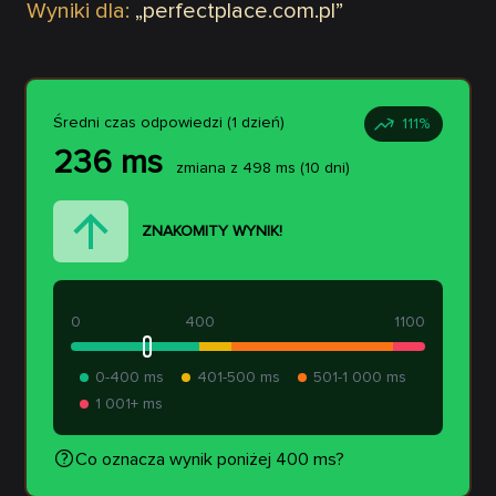
Wyniki dla:
„
perfectplace.com.pl
”
Średni czas odpowiedzi (1 dzień)
111
%
236
ms
zmiana z
498
ms
(10 dni)
ZNAKOMITY WYNIK!
0
400
1100
0-400 ms
401-500 ms
501-1 000 ms
1 001+ ms
Co oznacza wynik poniżej 400 ms?