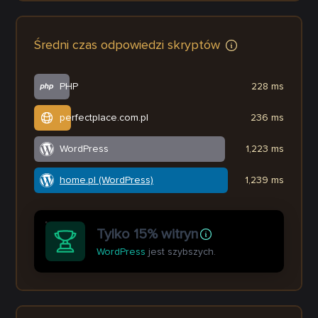
Średni czas odpowiedzi skryptów
PHP
228 ms
perfectplace.com.pl
236 ms
WordPress
1,223 ms
home.pl (WordPress)
1,239 ms
Tylko 15% witryn
WordPress
jest szybszych.