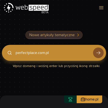
Otw
BETA
Nowe artykuły tematyczne
Podaj domenę, by sprawdzić, czy Twoja strona jest szybka
Wpisz domenę i wciśnij enter lub przyciśnij ikonę strzałki.
home.pl