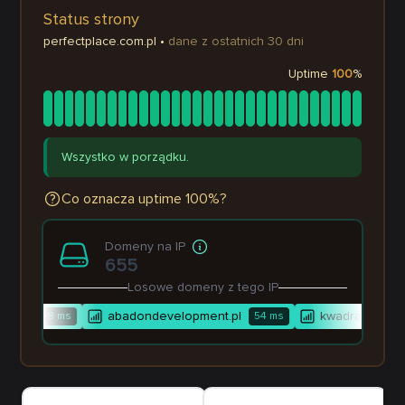
Status strony
perfectplace.com.pl
•
dane z ostatnich 30 dni
Uptime
100
%
Wszystko w porządku.
Co oznacza uptime 100%?
Domeny na IP
655
Losowe domeny z tego IP
.pl
abadondevelopment.pl
kwadratnieruc
548
ms
54
ms