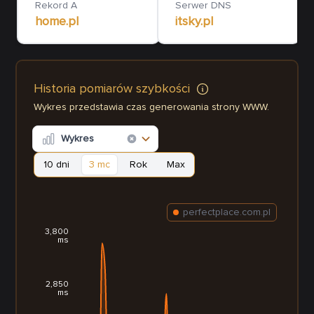
Rekord A
Serwer DNS
home.pl
itsky.pl
Historia pomiarów szybkości
Wykres przedstawia czas generowania strony WWW.
Wykres
10 dni
3 mc
Rok
Max
perfectplace.com.pl
3,800
ms
2,850
ms