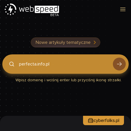
Otw
BETA
Nowe artykuły tematyczne
Podaj domenę, by sprawdzić, czy Twoja strona jest szybka
Wpisz domenę i wciśnij enter lub przyciśnij ikonę strzałki.
cyberfolks.pl