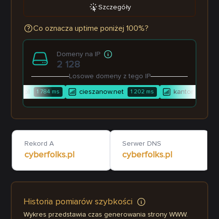
Szczegóły
Co oznacza uptime poniżej 100%?
Domeny na IP
2 128
Losowe domeny z tego IP
format.pl
cieszanow.net
kantorykatowic
1 784
ms
1 202
ms
Rekord A
Serwer DNS
cyberfolks.pl
cyberfolks.pl
Historia pomiarów szybkości
Wykres przedstawia czas generowania strony WWW.