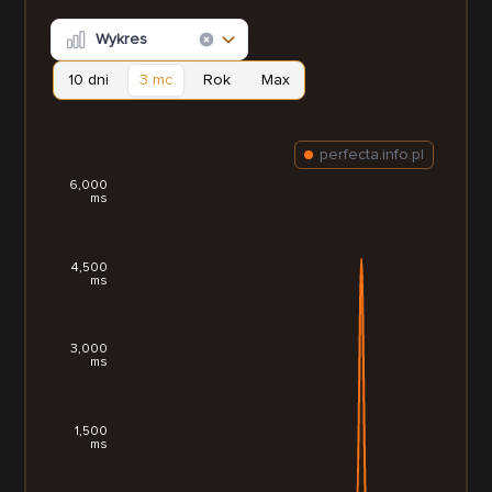
Wykres
10 dni
3 mc
Rok
Max
perfecta.info.pl
6,000
ms
4,500
ms
3,000
ms
1,500
ms