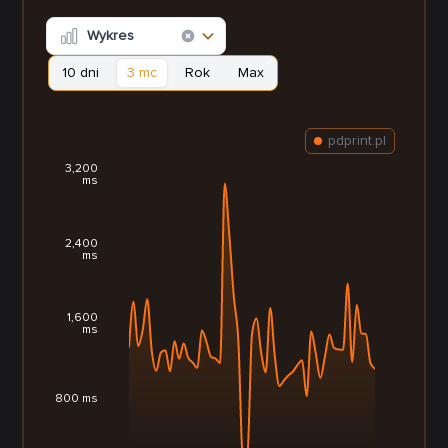
Wykres
10 dni
3 mc
Rok
Max
pdprint.pl
3,200
ms
2,400
ms
1,600
ms
800 ms