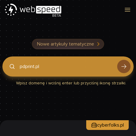
Otw
BETA
Nowe artykuły tematyczne
Podaj domenę, by sprawdzić, czy Twoja strona jest szybka
Wpisz domenę i wciśnij enter lub przyciśnij ikonę strzałki.
cyberfolks.pl