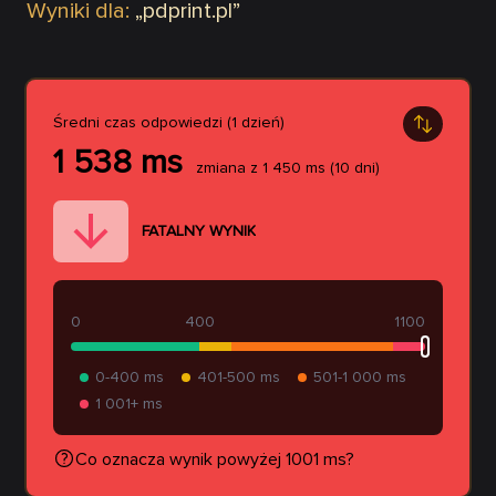
Wyniki dla:
„
pdprint.pl
”
Średni czas odpowiedzi (1 dzień)
1 538
ms
zmiana z
1 450
ms
(10 dni)
FATALNY WYNIK
0
400
1100
0-400 ms
401-500 ms
501-1 000 ms
1 001+ ms
Co oznacza wynik powyżej 1001 ms?