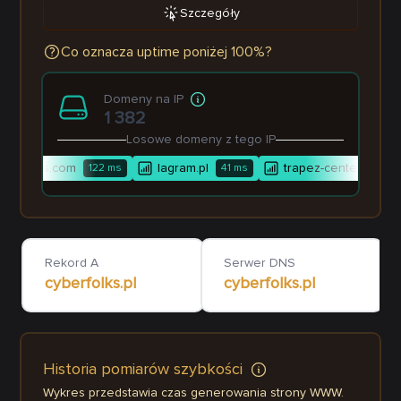
Szczegóły
Co oznacza uptime poniżej 100%?
Domeny na IP
1 382
Losowe domeny z tego IP
mauritius.com
lagram.pl
trapez-center.pl
122
ms
41
ms
20
Rekord A
Serwer DNS
cyberfolks.pl
cyberfolks.pl
Historia pomiarów szybkości
Wykres przedstawia czas generowania strony WWW.