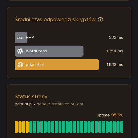
Średni czas odpowiedzi skryptów
PHP
232 ms
WordPress
1,254 ms
pdprint.pl
1,538 ms
Status strony
pdprint.pl
•
dane z ostatnich 30 dni
Uptime
95,6
%