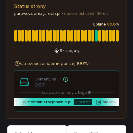
Status strony
parowozownia-jarocin.pl
•
dane z ostatnich 30 dni
Uptime
80,6
%
Szczegóły
Co oznacza uptime poniżej 100%?
Domeny na IP
267
Losowe domeny z tego IP
mentalnieracjonalnie.pl
oleszak.com.pl
414
ms
2 842
ms