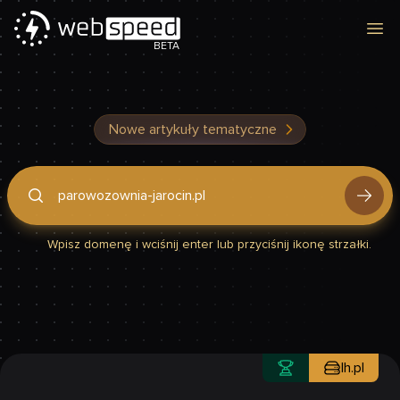
Otw
BETA
Nowe artykuły tematyczne
Podaj domenę, by sprawdzić, czy Twoja strona jest szybka
Wpisz domenę i wciśnij enter lub przyciśnij ikonę strzałki.
lh.pl