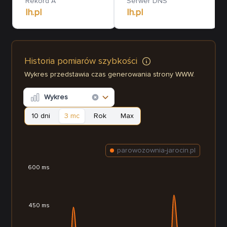
Rekord A
Serwer DNS
lh.pl
lh.pl
Historia pomiarów szybkości
Wykres przedstawia czas generowania strony WWW.
Wykres
10 dni
3 mc
Rok
Max
parowozownia-jarocin.pl
600 ms
450 ms