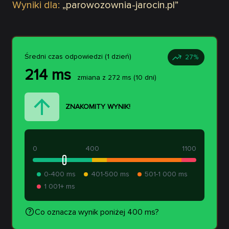
Wyniki dla:
„
parowozownia-jarocin.pl
”
Średni czas odpowiedzi (1 dzień)
27
%
214
ms
zmiana z
272
ms
(10 dni)
ZNAKOMITY WYNIK!
0
400
1100
0-400 ms
401-500 ms
501-1 000 ms
1 001+ ms
Co oznacza wynik poniżej 400 ms?