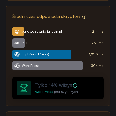
Średni czas odpowiedzi skryptów
parowozownia-jarocin.pl
214 ms
PHP
237 ms
lh.pl (WordPress)
1,090 ms
WordPress
1,304 ms
Tylko 14% witryn
WordPress
jest szybszych.