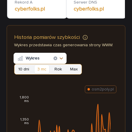
Rekord A
Serwer DNS
cyberfolks.pl
cyberfolks.pl
Historia pomiarów szybkości
Wykres przedstawia czas generowania strony WWW.
Wykres
10 dni
3 mc
Rok
Max
osm2poly.pl
1,800
ms
1,350
ms