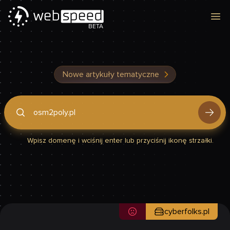
Otw
BETA
Nowe artykuły tematyczne
Podaj domenę, by sprawdzić, czy Twoja strona jest szybka
Wpisz domenę i wciśnij enter lub przyciśnij ikonę strzałki.
cyberfolks.pl