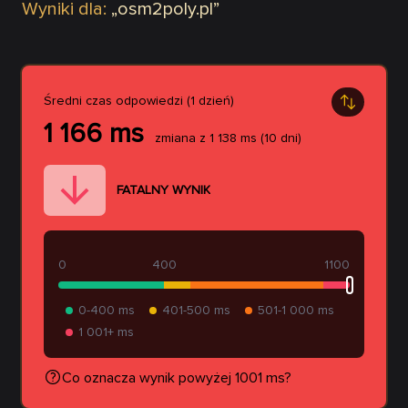
Wyniki dla:
„
osm2poly.pl
”
Średni czas odpowiedzi (1 dzień)
1 166
ms
zmiana z
1 138
ms
(10 dni)
FATALNY WYNIK
0
400
1100
0-400 ms
401-500 ms
501-1 000 ms
1 001+ ms
Co oznacza wynik powyżej 1001 ms?