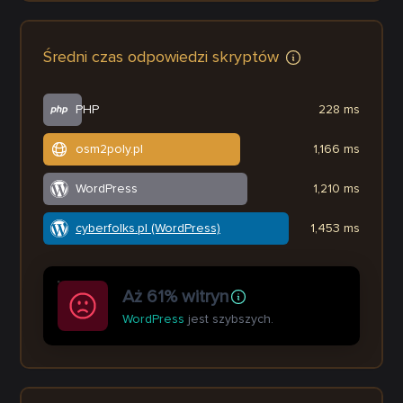
Średni czas odpowiedzi skryptów
PHP
228 ms
osm2poly.pl
1,166 ms
WordPress
1,210 ms
cyberfolks.pl (WordPress)
1,453 ms
Aż 61% witryn
WordPress
jest szybszych.