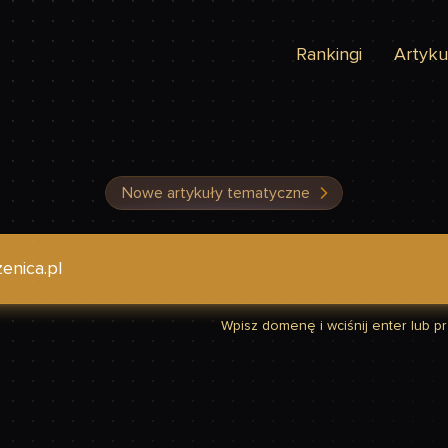
Rankingi
Artyku
Nowe artykuły tematyczne
dzić, czy Twoja strona jest szybka
Wpisz domenę i wciśnij enter lub prz