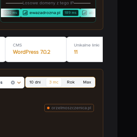
Losowe domeny z tego IP
ewazadrozna.pl
abryczek.com
1 030
ms
189
ms
3 029
ms
CMS
Unikalne linki
WordPress
7.0.2
11
10 dni
3 mc
Rok
Max
es
orzelmoszczenica.pl