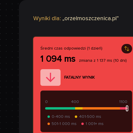
Wyniki dla:
„
orzelmoszczenica.pl
”
Średni czas odpowiedzi (1 dzień)
1 094
ms
zmiana z
1 137
ms
(10 dni)
FATALNY WYNIK
0
400
1100
0-400 ms
401-500 ms
501-1 000 ms
1 001+ ms