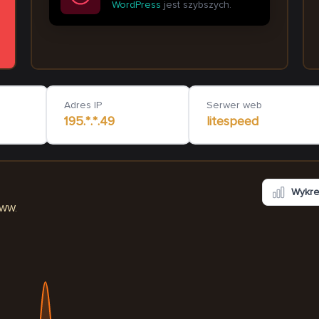
WordPress
jest szybszych.
grawer-krakow.com
joannaperz.pl
1 392
ms
Adres IP
Serwer web
195.*.*.49
litespeed
Wykr
WWW.