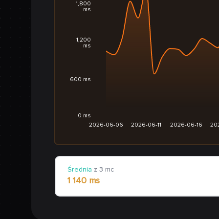
1,800
ms
1,200
ms
600 ms
0 ms
2026-06-06
2026-06-11
2026-06-16
20
Średnia
z 3 mc
1 140 ms