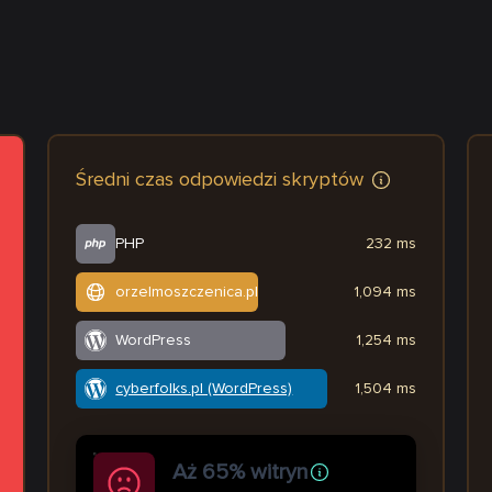
Średni czas odpowiedzi skryptów
PHP
232 ms
orzelmoszczenica.pl
1,094 ms
WordPress
1,254 ms
cyberfolks.pl (WordPress)
1,504 ms
Aż 65% witryn