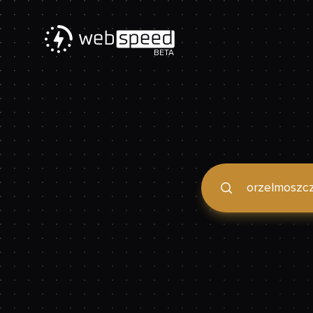
BETA
Podaj domenę, by spraw