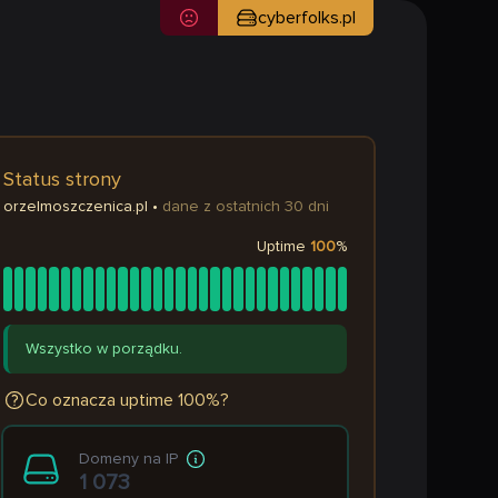
cyberfolks.pl
Status strony
orzelmoszczenica.pl
•
dane z ostatnich 30 dni
Uptime
100
%
Wszystko w porządku.
Co oznacza uptime 100%?
Domeny na IP
1 073