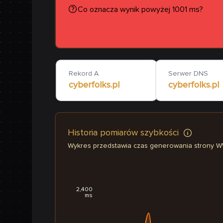
Co oznacza wynik powyżej 1001 ms?
Rekord A
Serwer DNS
cyberfolks.pl
cyberfolks.pl
Historia pomiarów szybkości
Wykres przedstawia czas generowania strony 
2,400
ms