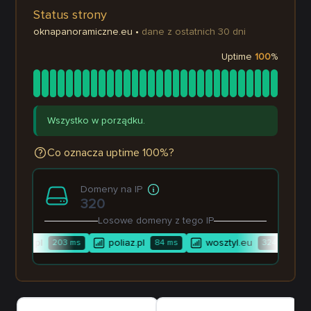
Status strony
oknapanoramiczne.eu
•
dane z ostatnich 30 dni
Uptime
100
%
Wszystko w porządku.
Co oznacza uptime 100%?
Domeny na IP
320
Losowe domeny z tego IP
rownia.pl
poliaz.pl
wosztyl.eu
203
ms
84
ms
324
ms