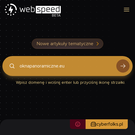
Otw
BETA
Nowe artykuły tematyczne
Podaj domenę, by sprawdzić, czy Twoja strona jest szybka
Wpisz domenę i wciśnij enter lub przyciśnij ikonę strzałki.
cyberfolks.pl