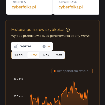
Rekord A
Serwer DNS
cyberfolks.pl
cyberfolks.pl
Historia pomiarów szybkości
Wykres przedstawia czas generowania strony WWW.
Wykres
10 dni
3 mc
Rok
Max
oknapanoramiczne.eu
160 ms
120 ms