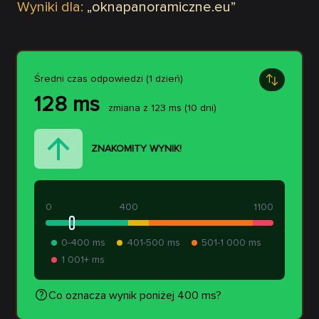
Wyniki dla:
„
oknapanoramiczne.eu
”
Średni czas odpowiedzi (1 dzień)
128
ms
zmiana z
123
ms
(10 dni)
ZNAKOMITY WYNIK!
0
400
1100
0-400 ms
401-500 ms
501-1 000 ms
1 001+ ms
Co oznacza wynik poniżej 400 ms?