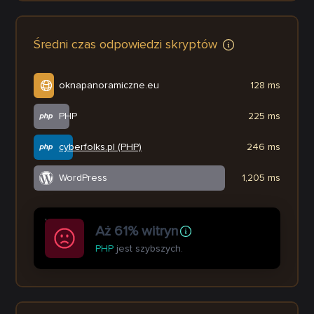
Średni czas odpowiedzi skryptów
oknapanoramiczne.eu
128 ms
PHP
225 ms
cyberfolks.pl (PHP)
246 ms
WordPress
1,205 ms
Aż 61% witryn
PHP
jest szybszych.