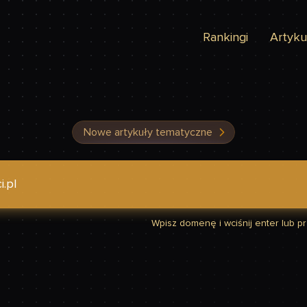
Rankingi
Artyku
Nowe artykuły tematyczne
dzić, czy Twoja strona jest szybka
Wpisz domenę i wciśnij enter lub prz