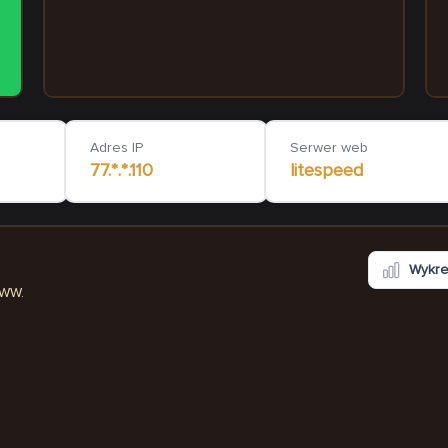
robi3d.pl
stajniaswietoszewo.pl
15
ms
21
Adres IP
Serwer web
77.*.*.110
litespeed
Wykr
WWW.