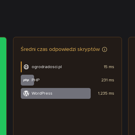
Średni czas odpowiedzi skryptów
ogrodradosci.pl
15 ms
PHP
231 ms
WordPress
1,235 ms