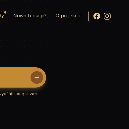
ły
Nowa funkcja?
O projekcie
yciśnij ikonę strzałki.