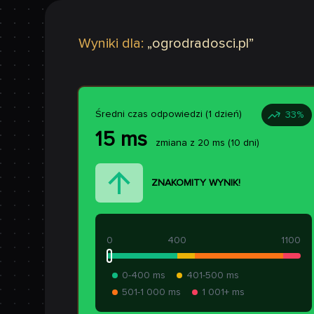
Wyniki dla:
„
ogrodradosci.pl
”
Średni czas odpowiedzi (1 dzień)
33
%
15
ms
zmiana z
20
ms
(10 dni)
ZNAKOMITY WYNIK!
0
400
1100
0-400 ms
401-500 ms
501-1 000 ms
1 001+ ms