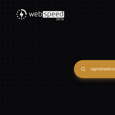
BETA
Podaj domenę, by spraw