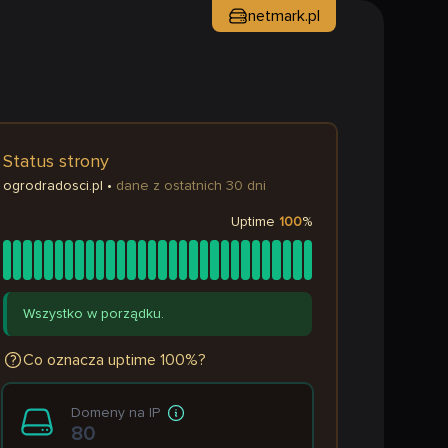
netmark.pl
Status strony
ogrodradosci.pl
•
dane z ostatnich 30 dni
Uptime
100
%
Wszystko w porządku.
Co oznacza uptime 100%?
Domeny na IP
80