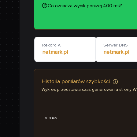
Co oznacza wynik poniżej 400 ms?
Rekord A
Serwer DNS
netmark.pl
netmark.pl
Historia pomiarów szybkości
Wykres przedstawia czas generowania strony 
100 ms